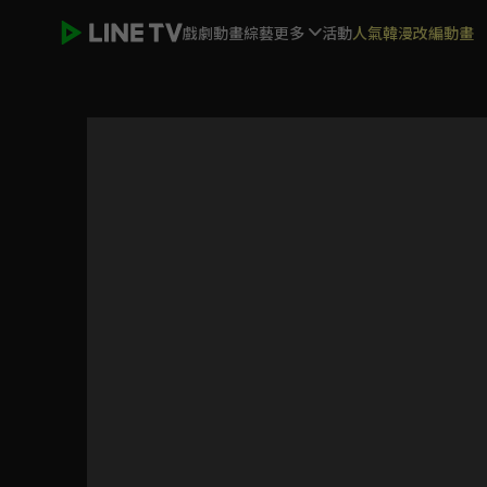
戲劇
動畫
綜藝
更多
活動
人氣韓漫改編動畫
加油喜事 相信愛情