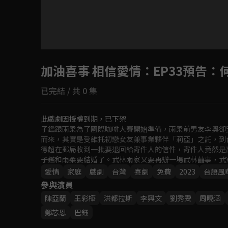
加油喜事 相信愛情
：EP33預告
已完結 / 共 0 集
此戲劇因授權到期，已下架
子鑑跟雨柔為了國際咖啡大賽開始準備，雨柔前男友李奧卻
而來，其實是受維托初戀女友兼事業夥伴「莉亞」之託，到
德超在郵局收到一批要退回給寄件人的信件，寄件人竟然是
子鑑和雨柔要結婚了。武林兩家又要再辦一場武林囍事，武
後住哪雙方爭論不休，都不願意讓步，甚至一言不和走人，
愛情
家庭
戲劇
台灣
喜劇
免費
2023
台語風
參與演員
陳亞蘭
王彩樺
洪都拉斯
李興文
劉秀雯
周曉涵
鄭芯恩
巴鈺