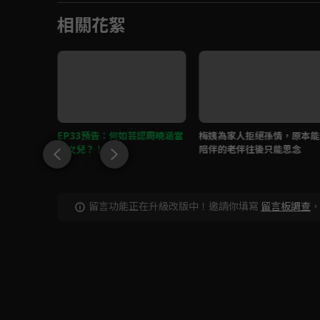
相關花絮
準備添丁
EP33預告：何如芸認周曉涵當
梅姨為家人拒絕孫情，原本能
乾女兒？！
陪伴的老伴往後只能思念
留言功能正在升級改版中！邀請你填寫
留言板調查