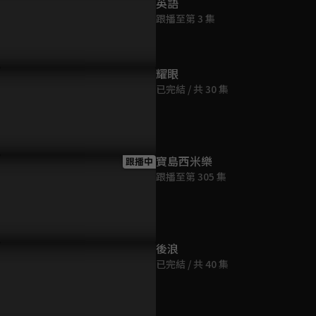
英語
跟播至第 3 集
耀眼
已完結 / 共 30 集
情邀梅姨一同移民美國？！
周曉涵生母何如芸以飯店客人
洪都拉斯擔
身份接近周曉涵？
孫情的存款
寶島西米樂
跟播中
跟播至第 305 集
後浪
已完結 / 共 40 集