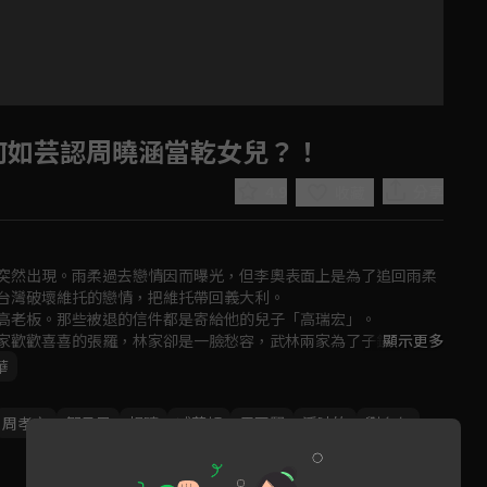
：何如芸認周曉涵當乾女兒？！
4.9
分享
收藏
突然出現。雨柔過去戀情因而曝光，但李奧表面上是為了追回雨柔
台灣破壞維托的戀情，把維托帶回義大利。

高老板。那些被退的信件都是寄給他的兒子「高瑞宏」。

家歡歡喜喜的張羅，林家卻是一臉愁容，武林兩家為了子鑑雨柔婚
顯示更多
Play
子鑑跟雨柔到底該怎麼辦才好？
華
Video
周孝安
鄒承恩
楊晴
臧芮軒
馬國賢
潘映竹
劉育仁