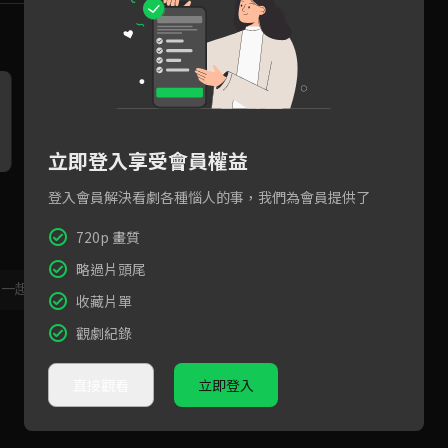
立即登入享受會員權益
三媽對決！陳亞蘭要何如芸收
「我已經不能沒有你了！」Te
孫
登入會員解決看劇各種惱人的事，我們為會員提供了
拾行李回法國
ddy告白鄭芯恩 要帶他回義大
利！
720p 畫質
略過片頭尾
，一起共創新版留言功能！
顯示更多
收藏片單
觀劇紀錄
直接觀看
立即登入