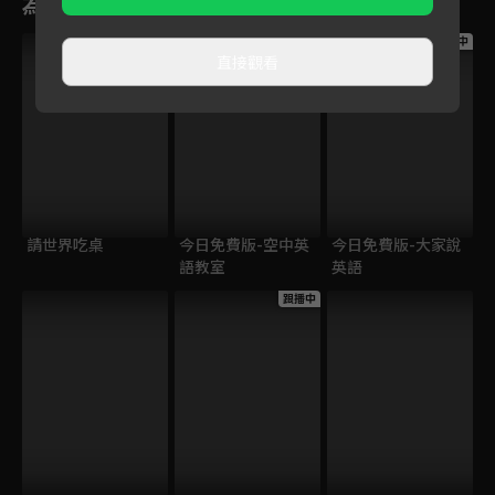
為您推薦
跟播中
跟播中
跟播中
直接觀看
請世界吃桌
今日免費版-空中英
今日免費版-大家說
語教室
英語
跟播中