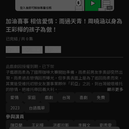
登入後即可解鎖專屬任務
Play
加油喜事 相信愛情
：雨過天青！周曉涵以身為
王彩樺的孩子為傲！
已完結 / 共 0 集
4.9
分享
收藏
此戲劇因授權到期，已下架
子鑑跟雨柔為了國際咖啡大賽開始準備，雨柔前男友李奧卻突然出
現。雨柔過去戀情因而曝光，但李奧表面上是為了追回雨柔而來，
其實是受維托初戀女友兼事業夥伴「莉亞」之託，到台灣破壞維托
的戀情，把維托帶回義大利。

顯示更多
德超在郵局收到一批要退回給寄件人的信件，寄件人竟然是高老
愛情
家庭
戲劇
台灣
喜劇
免費
板。那些被退的信件都是寄給他的兒子「高瑞宏」。

子鑑和雨柔要結婚了。武林兩家又要再辦一場武林囍事，武家歡歡
2023
台語風華
喜喜的張羅，林家卻是一臉愁容，武林兩家為了子鑑雨柔婚後住哪
參與演員
雙方爭論不休，都不願意讓步，甚至一言不和走人，子鑑跟雨柔到
底該怎麼辦才好？
陳亞蘭
王彩樺
洪都拉斯
李興文
劉秀雯