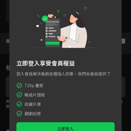
周曉涵
周孝安
鄒承恩
楊晴
臧芮軒
馬國賢
潘映竹
劉育仁
鄭芯恩
巴鈺
集數列表
反序
立即登入享受會員權益
相關花絮
登入會員解決看劇各種惱人的事，我們為會員提供了
720p 畫質
略過片頭尾
洪都拉斯久違與老婆同
雨過天青！周曉涵以身
洪都拉斯、馬國賢早在
收藏片單
床，陳亞蘭用兩個字秒
為王彩樺的孩子為傲！
三十年前已認識孫
點燃烈火？！
情？！
觀劇紀錄
立即登入