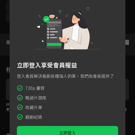
周曉涵
周孝安
鄒承恩
楊晴
臧芮軒
馬國賢
潘映竹
劉育仁
鄭芯恩
巴鈺
集數列表
反序
立即登入享受會員權益
相關花絮
登入會員解決看劇各種惱人的事，我們為會員提供了
720p 畫質
略過片頭尾
EP8預告：找到鄭平君
馬國賢為了擺脫巴鈺控
周曉涵腦補挺大肚上
收藏片單
老婆了？
制竟想要有孩子？！
班，嚇爛「千萬不能懷
孕！」
觀劇紀錄
立即登入