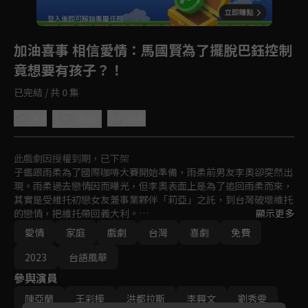
登入後即可解鎖專屬任務
Play
加油喜事 相信愛情
：馬國賢為了擺脫巴鈺控制
竟想要有孩子？！
已完結 / 共 0 集
4.9
分享
收藏
此戲劇因授權到期，已下架
子鑑跟雨柔為了國際咖啡大賽開始準備，雨柔前男友李奧卻突然出
現。雨柔過去戀情因而曝光，但李奧表面上是為了追回雨柔而來，
其實是受維托初戀女友兼事業夥伴「莉亞」之託，到台灣破壞維托
的戀情，把維托帶回義大利。

顯示更多
德超在郵局收到一批要退回給寄件人的信件，寄件人竟然是高老
愛情
家庭
戲劇
台灣
喜劇
免費
板。那些被退的信件都是寄給他的兒子「高瑞宏」。

子鑑和雨柔要結婚了。武林兩家又要再辦一場武林囍事，武家歡歡
2023
台語風華
喜喜的張羅，林家卻是一臉愁容，武林兩家為了子鑑雨柔婚後住哪
參與演員
雙方爭論不休，都不願意讓步，甚至一言不和走人，子鑑跟雨柔到
底該怎麼辦才好？
陳亞蘭
王彩樺
洪都拉斯
李興文
劉秀雯