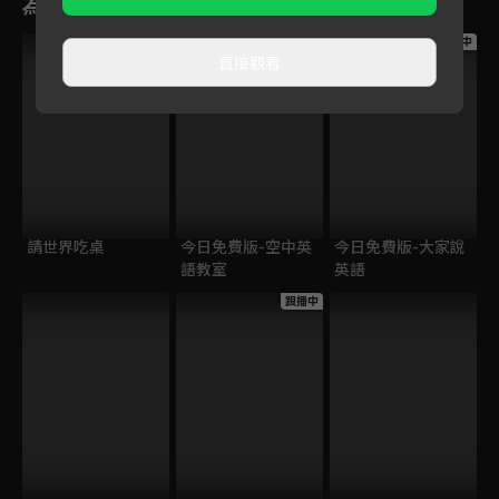
為您推薦
跟播中
跟播中
跟播中
直接觀看
請世界吃桌
今日免費版-空中英
今日免費版-大家說
語教室
英語
跟播中