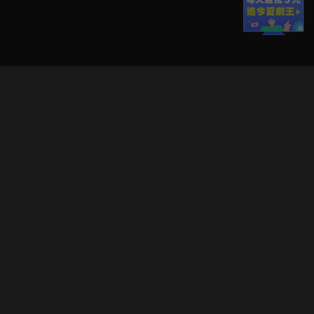
立即登入享受會員權益。
解鎖更多專屬功能，追劇更便利！
登入 / 註冊