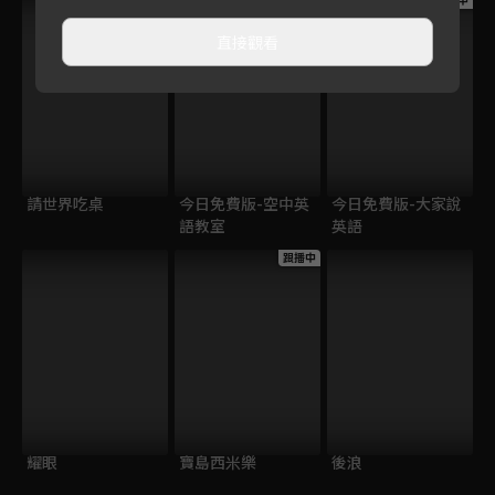
跟播中
跟播中
跟播中
直接觀看
請世界吃桌
今日免費版-空中英
今日免費版-大家說
語教室
英語
跟播中
耀眼
寶島西米樂
後浪