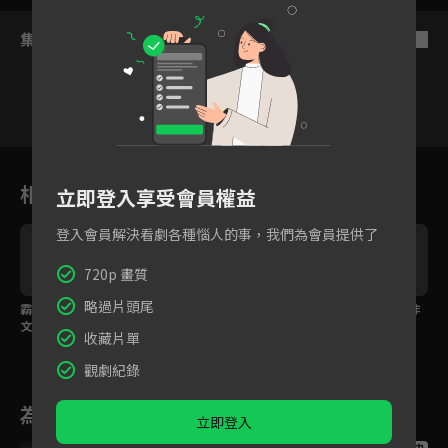
集數列表
反序
1
2
3
4
5
6
7
相關花絮
立即登入享受會員權益
登入會員解決看劇各種惱人的事，我們為會員提供了
720p 畫質
略過片頭尾
霸總拍浪漫廣告接吻蔡
林雨申情不自禁吻了蔡
曖昧姿勢讓人想入非非
文靜！
文靜
收藏片單
觀劇紀錄
為您推薦
立即登入