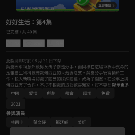
回首頁
登入後即可解鎖專屬任務
Play
好好生活
：第4集
已完結 / 共 40 集
4.6
分享
收藏
此戲劇即將於 08 月 31 日下架
吳憂因車禍意外放男友鴿子慘遭分手，而同樣在這場車禍中喪命的
是雅曼生物科技總裁何西亞的未婚妻陸芸。吳憂分手後寄情於工
作，投入新職場認識了陸芸的妹妹陸蔓，成為了閨蜜。在公事上與
何西亞有了合作，不打不相識的這對歡喜冤家，好不容易發展成為
顯示更多
戀人, 此時發現陸芸在他們之間串連起來的緣分。
中國
愛情
戲劇
都會
職場
免費
2021
參與演員
林雨申
蔡文靜
鄒廷威
姜妍