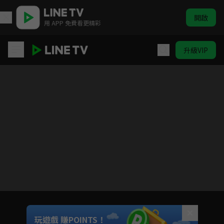
開啟
用 APP 免費看更精彩
升級VIP
好好生活
目前未允許這部影片在你所在的地區播放
如有不便請見諒
Unmute
玩遊戲 賺POINTS！