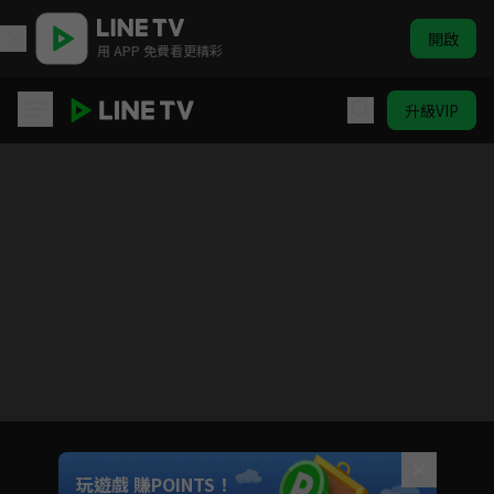
開啟
用 APP 免費看更精彩
升級VIP
好好生活
目前未允許這部影片在你所在的地區播放
如有不便請見諒
Unmute
玩遊戲 賺POINTS！