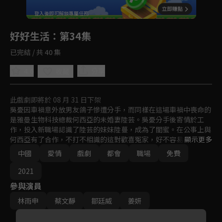
回首頁
登入後即可解鎖專屬任務
Play
好好生活
：第34集
已完結 / 共 40 集
4.6
分享
收藏
此戲劇即將於 08 月 31 日下架
吳憂因車禍意外放男友鴿子慘遭分手，而同樣在這場車禍中喪命的
是雅曼生物科技總裁何西亞的未婚妻陸芸。吳憂分手後寄情於工
作，投入新職場認識了陸芸的妹妹陸蔓，成為了閨蜜。在公事上與
何西亞有了合作，不打不相識的這對歡喜冤家，好不容易發展成為
顯示更多
戀人, 此時發現陸芸在他們之間串連起來的緣分。
中國
愛情
戲劇
都會
職場
免費
2021
參與演員
林雨申
蔡文靜
鄒廷威
姜妍