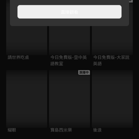
跟播中
跟播中
跟播中
直接觀看
請世界吃桌
今日免費版-空中英
今日免費版-大家說
語教室
英語
跟播中
耀眼
寶島西米樂
後浪