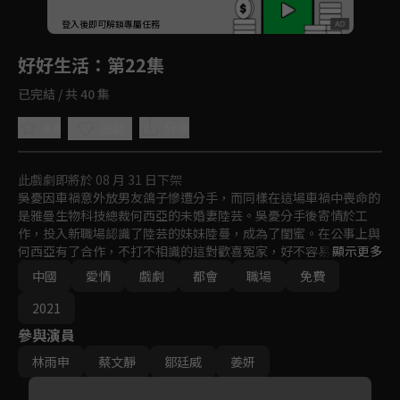
回首頁
登入後即可解鎖專屬任務
Play
好好生活
：第22集
已完結 / 共 40 集
4.6
分享
收藏
此戲劇即將於 08 月 31 日下架
吳憂因車禍意外放男友鴿子慘遭分手，而同樣在這場車禍中喪命的
是雅曼生物科技總裁何西亞的未婚妻陸芸。吳憂分手後寄情於工
作，投入新職場認識了陸芸的妹妹陸蔓，成為了閨蜜。在公事上與
何西亞有了合作，不打不相識的這對歡喜冤家，好不容易發展成為
顯示更多
戀人, 此時發現陸芸在他們之間串連起來的緣分。
中國
愛情
戲劇
都會
職場
免費
2021
參與演員
林雨申
蔡文靜
鄒廷威
姜妍