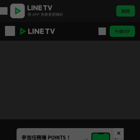
開啟
用 APP 免費看更精彩
升級VIP
好好生活
目前未允許這部影片在你所在的地區播放
如有不便請見諒
Unmute
參加任務賺 POINTS！