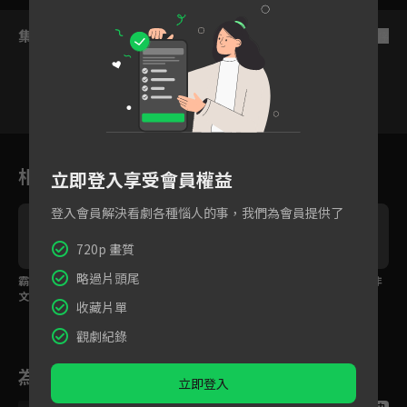
集數列表
反序
19
20
21
22
23
24
2
相關花絮
立即登入享受會員權益
登入會員解決看劇各種惱人的事，我們為會員提供了
720p 畫質
略過片頭尾
霸總拍浪漫廣告接吻蔡
林雨申情不自禁吻了蔡
曖昧姿勢讓人想入非非
文靜！
文靜
收藏片單
觀劇紀錄
為您推薦
立即登入