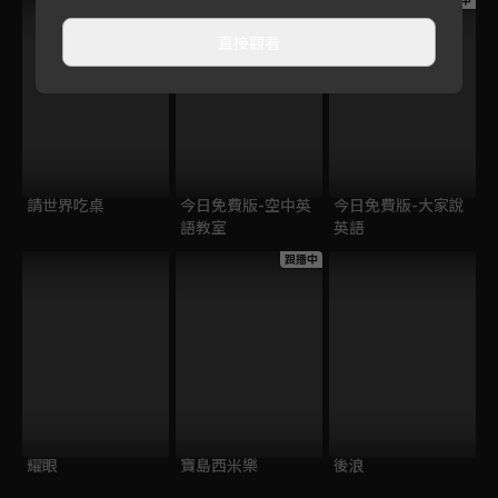
跟播中
跟播中
跟播中
直接觀看
請世界吃桌
今日免費版-空中英
今日免費版-大家說
語教室
英語
跟播中
耀眼
寶島西米樂
後浪