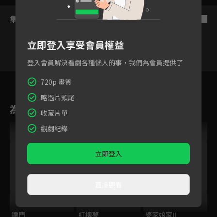
集數列表
反序
立即登入享受會員權益
登入會員解決看劇各種惱人的事，我們為會員提供了
39
40
41
42
43
44
720p 畫質
略過片頭尾
為您推薦
收藏片單
觀劇紀錄
立即登入
直接觀看
鏢門
紅樓夢
婆家娘家II