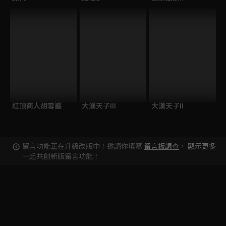
紅頂商人胡雪巖
大漢天子III
大漢天子II
留言功能正在升級改版中！邀請你填寫
留言板調查
，
顯示更多
一起共創新版留言功能！