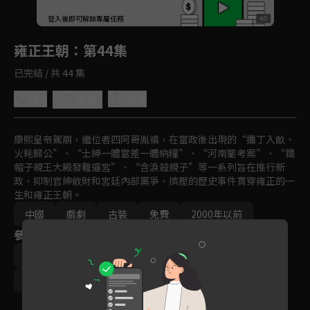
回首頁
登入後即可解鎖專屬任務
Play
雍正王朝
：第44集
已完結 / 共 44 集
5.0
分享
收藏
康熙皇帝駕崩，繼位者四阿哥胤禛，在當政後出現的“攤丁入畝、
火耗歸公”、“士紳一體當差一體納糧”、“河南罷考案”、“鐵
帽子親王大殿發難逼宮”、“含淚殺親子”等一系列旨在推行新
政、抑制官紳斂財和宮廷內部黨爭、擠壓的歷史事件貫穿雍正的一
生和雍正王朝。
中國
戲劇
古裝
免費
2000年以前
參與演員
唐國強
焦晃
王繪春
杜雨露
徐祖明
杜志國
趙毅