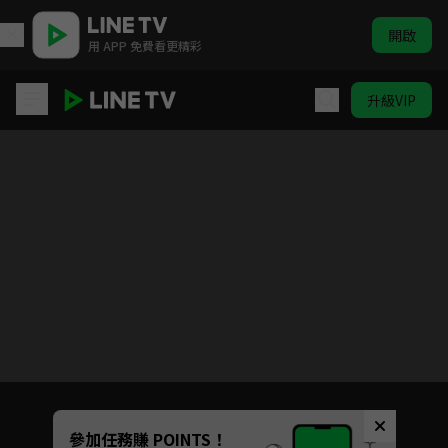
開啟
用 APP 免費看更精彩
升級VIP
雍正王朝
目前未允許這部影片在你所在的地區播放
如有不便請見諒
Unmute
參加任務賺 POINTS！