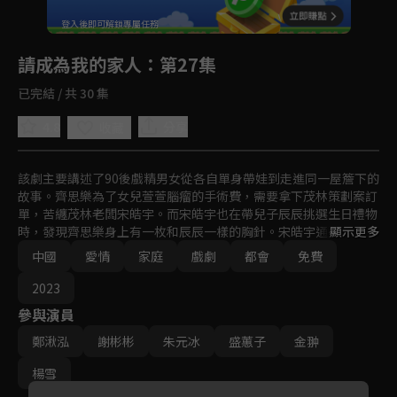
回首頁
登入後即可解鎖專屬任務
Play
請成為我的家人
：第27集
已完結 / 共 30 集
4.8
分享
收藏
該劇主要講述了90後戲精男女從各自單身帶娃到走進同一屋簷下的
故事。齊思樂為了女兒萱萱腦瘤的手術費，需要拿下茂林策劃案訂
單，苦纏茂林老闆宋皓宇。而宋皓宇也在帶兒子辰辰挑選生日禮物
時，發現齊思樂身上有一枚和辰辰一樣的胸針。宋皓宇通過胸針的
顯示更多
線索，逐漸確認了萱萱和辰辰的關係。為了能讓兩個孩子有圓滿的
中國
愛情
家庭
戲劇
都會
免費
家庭，宋皓宇向齊思樂提出求婚，兩人自此走入前途未卜的婚姻。
2023
參與演員
鄭湫泓
謝彬彬
朱元冰
盛蕙子
金翀
楊雪