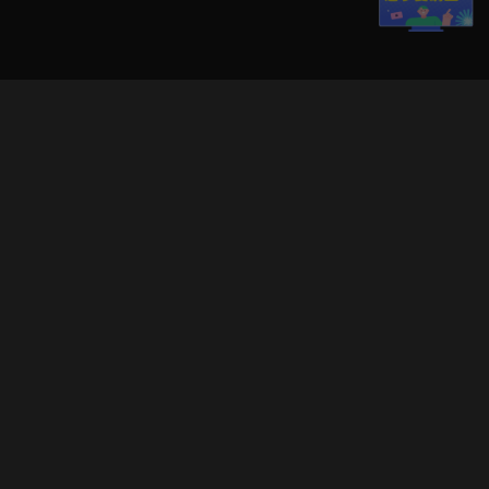
立即登入享受會員權益。
解鎖更多專屬功能，追劇更便利！
登入 / 註冊
巧克科技新媒體股份有限公司