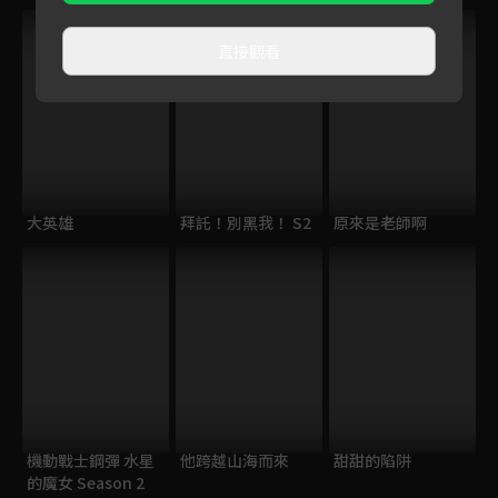
直接觀看
大英雄
拜託！別黑我！ S2
原來是老師啊
機動戰士鋼彈 水星
他跨越山海而來
甜甜的陷阱
的魔女 Season 2