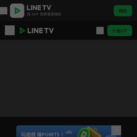
開啟
用 APP 免費看更精彩
升級VIP
請成為我的家人
目前未允許這部影片在你所在的地區播放
如有不便請見諒
Unmute
玩遊戲 賺POINTS！