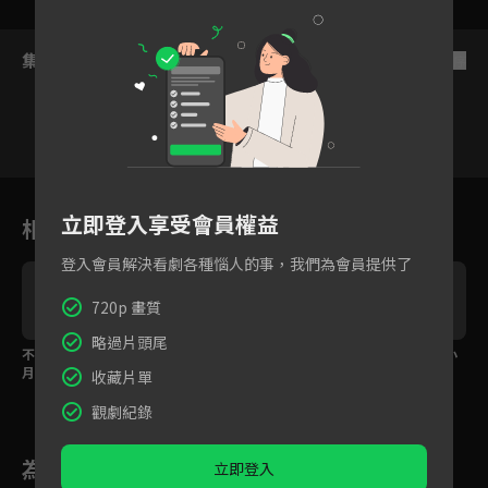
集數列表
反序
24
25
26
27
28
29
3
立即登入享受會員權益
相關花絮
登入會員解決看劇各種惱人的事，我們為會員提供了
720p 畫質
略過片頭尾
不可以壞壞！懷孕三個
不能沒有妳！皓宇悔不
欲拒還迎特別心動！小
月內必須分房睡
當初真情告白
倆口甜蜜「圓房」
收藏片單
觀劇紀錄
為您推薦
立即登入