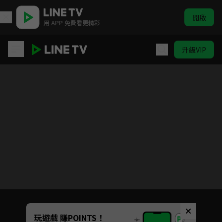
開啟
用 APP 免費看更精彩
升級VIP
請成為我的家人
目前未允許這部影片在你所在的地區播放
如有不便請見諒
Unmute
玩遊戲 賺POINTS！