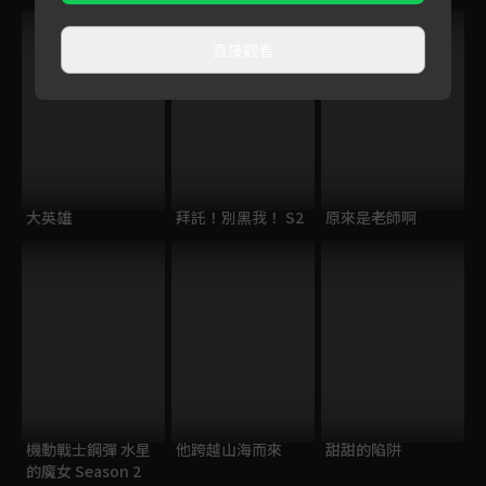
直接觀看
大英雄
拜託！別黑我！ S2
原來是老師啊
機動戰士鋼彈 水星
他跨越山海而來
甜甜的陷阱
的魔女 Season 2