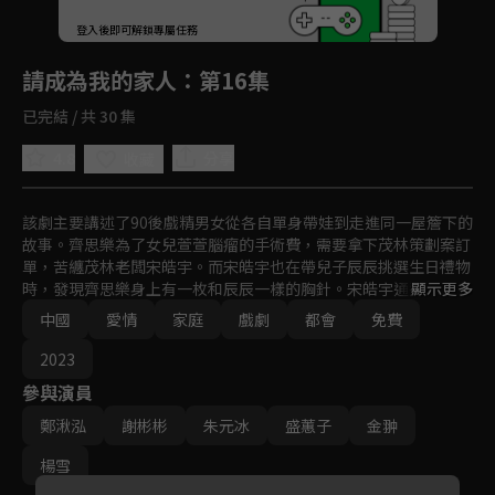
回首頁
登入後即可解鎖專屬任務
Play
請成為我的家人
：第16集
已完結 / 共 30 集
4.8
分享
收藏
該劇主要講述了90後戲精男女從各自單身帶娃到走進同一屋簷下的
故事。齊思樂為了女兒萱萱腦瘤的手術費，需要拿下茂林策劃案訂
單，苦纏茂林老闆宋皓宇。而宋皓宇也在帶兒子辰辰挑選生日禮物
時，發現齊思樂身上有一枚和辰辰一樣的胸針。宋皓宇通過胸針的
顯示更多
線索，逐漸確認了萱萱和辰辰的關係。為了能讓兩個孩子有圓滿的
中國
愛情
家庭
戲劇
都會
免費
家庭，宋皓宇向齊思樂提出求婚，兩人自此走入前途未卜的婚姻。
2023
參與演員
鄭湫泓
謝彬彬
朱元冰
盛蕙子
金翀
楊雪