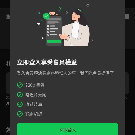
集數列表
反序
13
14
15
16
17
18
1
立即登入享受會員權益
相關花絮
登入會員解決看劇各種惱人的事，我們為會員提供了
720p 畫質
略過片頭尾
不可以壞壞！懷孕三個
不能沒有妳！皓宇悔不
欲拒還迎特別心動！小
月內必須分房睡
當初真情告白
倆口甜蜜「圓房」
收藏片單
觀劇紀錄
為您推薦
立即登入