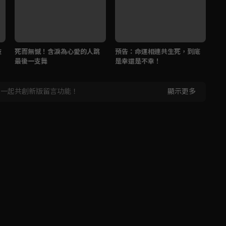
死而無憾！含淚為心愛的人跳
預告：命運相連共生死，到底
預
最後一支舞
是幸還是不幸！
嗎
，一起共創新版留言功能！
顯示更多