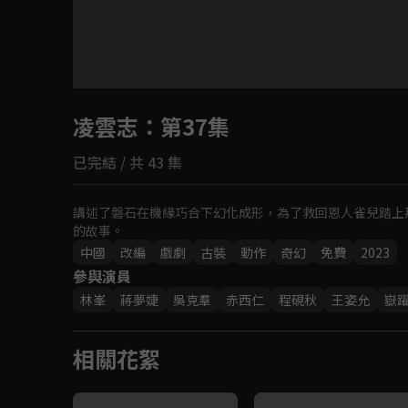
目前未允許這部影片在你所在的地區播放
凌雲志
：第37集
如有不便請見諒
已完結 / 共 43 集
回首頁
講述了磐石在機緣巧合下幻化成形，為了救回恩人雀兒踏上
的故事。
中國
改編
戲劇
古裝
動作
奇幻
免費
2023
參與演員
林峯
蔣夢婕
吳克羣
赤西仁
程硯秋
王姿允
嶽
相關花絮