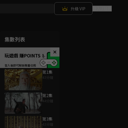
升級 VIP
登入 / 註冊
集數列表
玩遊戲 賺POINTS！
第1集
43分鐘
第2集
44分鐘
第3集
43分鐘