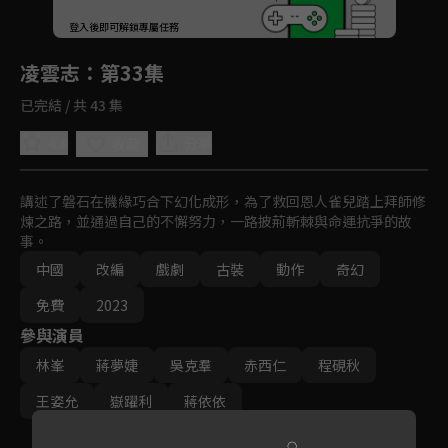
回首頁
登入後即可解鎖專屬任務
Play
凌雲志
：第33集
已完結 / 共 43 集
4.8
分享
收藏
講述了磐石在機緣巧合下幻化成形，為了救回恩人雀兒踏上拜師修
煉之路，並通過自己的不懈努力，一路披荊斬棘與命運抗爭的故
事。
中國
改編
戲劇
古裝
動作
奇幻
免費
2023
參與演員
林峯
蔣夢婕
吳克羣
赤西仁
程硯秋
王姿允
嶽躍利
蔣依依