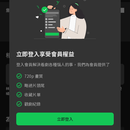
集數列表
反序
30
31
32
33
34
35
3
立即登入享受會員權益
相關花絮
登入會員解決看劇各種惱人的事，我們為會員提供了
720p 畫質
略過片頭尾
林峯活抓寶塔天王 嚇壞
妖怪一秒變元帥 吳克群
死而無憾！含淚為心愛
楊謹華與眾妖
神演技轉換自如
的人跳最後一支舞
收藏片單
觀劇紀錄
為您推薦
立即登入
VIP