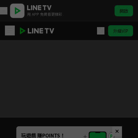
開啟
用 APP 免費看更精彩
升級VIP
凌雲志
目前未允許這部影片在你所在的地區播放
如有不便請見諒
Unmute
玩遊戲 賺POINTS！