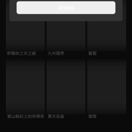
直接觀看
軒轅劍之天之痕
九州龍悸
醫聖
蜀山戰紀之劍俠傳奇
驚天岳雷
聊齋