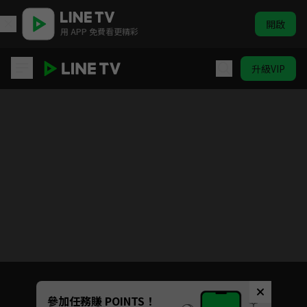
開啟
用 APP 免費看更精彩
升級VIP
凌雲志
目前未允許這部影片在你所在的地區播放
如有不便請見諒
Unmute
參加任務賺 POINTS！