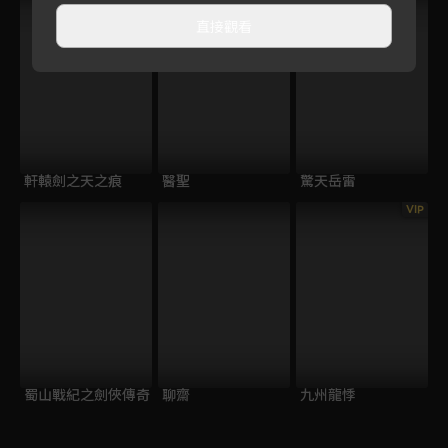
直接觀看
軒轅劍之天之痕
醫聖
驚天岳雷
VIP
蜀山戰紀之劍俠傳奇
聊齋
九州龍悸