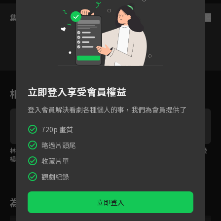
集數列表
反序
11
12
13
14
15
16
1
立即登入享受會員權益
相關花絮
登入會員解決看劇各種惱人的事，我們為會員提供了
720p 畫質
略過片頭尾
林峯活抓寶塔天王 嚇壞
妖怪一秒變元帥 吳克群
死而無憾！含淚為心愛
楊謹華與眾妖
神演技轉換自如
的人跳最後一支舞
收藏片單
觀劇紀錄
為您推薦
立即登入