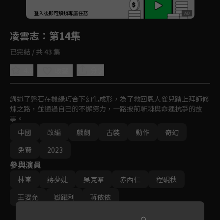
回首頁
登入後即可解鎖專屬任務
Play
凌雲志
：第14集
已完結 / 共 43 集
4.8
分享
收藏
講述了磐石在機緣巧合下幻化成形，為了救回恩人雀兒踏上拜師修
煉之路，並通過自己的不懈努力，一路披荊斬棘與命運抗爭的故
事。
中國
改編
戲劇
古裝
動作
奇幻
免費
2023
參與演員
林峯
蔣夢婕
吳克羣
赤西仁
程硯秋
王姿允
嶽躍利
蔣依依