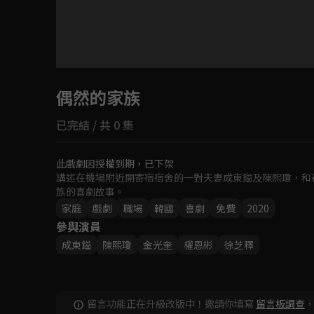
目前未允許這部影片在你所在的地區播放
偶然的家族
如有不便請見諒
已完結 / 共 0 集
回首頁
此戲劇因授權到期，已下架
講述在機場附近開寄宿宿舍的一對夫妻成東鎰及陳熙瓊，和在
族的喜劇故事。
家庭
戲劇
職場
韓國
喜劇
免費
2020
參與演員
成東鎰
陳熙瓊
金光奎
權恩彬
徐芝釋
留言功能正在升級改版中！邀請你填寫
留言板調查