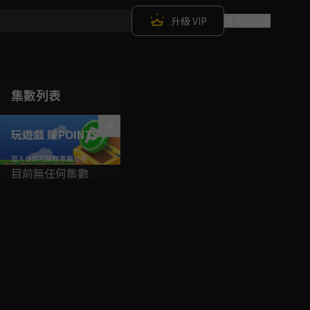
升級 VIP
登入 / 註冊
集數列表
玩遊戲 賺POINTS！
目前無任何集數