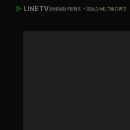
戲劇
動畫
綜藝
更多
活動
追神劇只要銅板價
偶然的家族