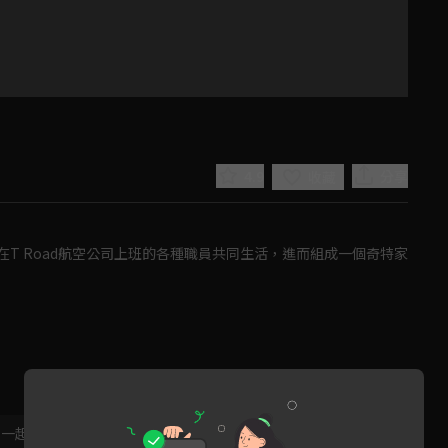
4.9
分享
收藏
T Road航空公司上班的各種職員共同生活，進而組成一個奇特家
Play
Video
，一起共創新版留言功能！
顯示更多