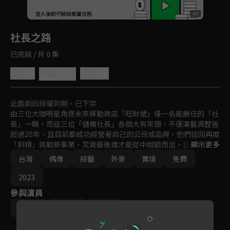
回首頁
登入後即可解鎖專屬任務
Play
社長之路
已完結 / 共 0 集
4.8
分享
收藏
此戲劇因授權到期，已下架
由三位大咖明星角逐未來移動商店「旺財號」僅一名能勝任的「社
長」一職，而這三位「儲備社長」各個大有來頭，不僅演藝資歷皆
超過20年，且目前都成功經營著自己的公司或品牌，他們這回再度
「斜槓」挑戰新事業，究竟最後誰才能從中脫穎而出，出任「旺財
顯示更多
號」的靈魂人物—「社長」之位呢？！
台灣
偶像
綜藝
外景
實境
免費
2023
參與演員
李李仁
鄭元暢
劉品言