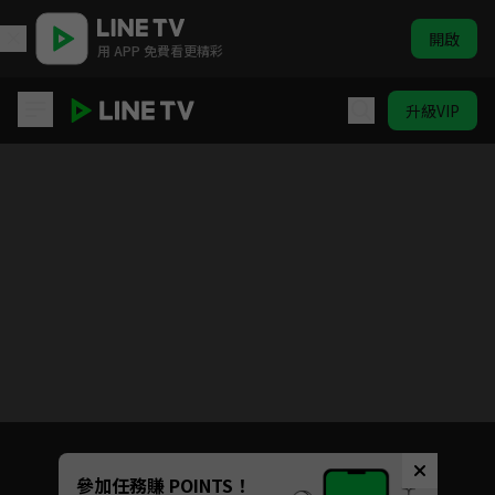
開啟
用 APP 免費看更精彩
升級VIP
社長之路
目前未允許這部影片在你所在的地區播放
如有不便請見諒
Unmute
參加任務賺 POINTS！