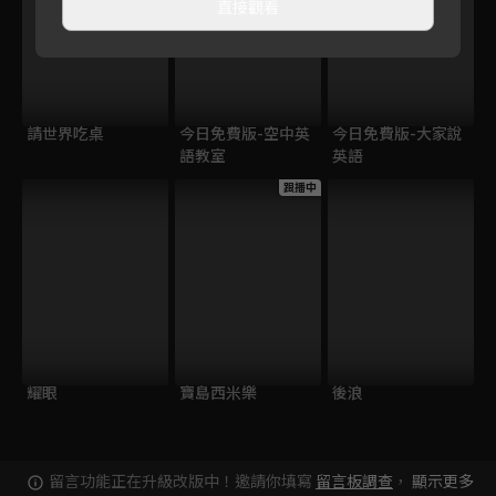
直接觀看
請世界吃桌
今日免費版-空中英
今日免費版-大家說
語教室
英語
跟播中
耀眼
寶島西米樂
後浪
留言功能正在升級改版中！邀請你填寫
留言板調查
，
顯示更多