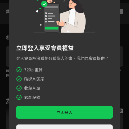
集數列表
反序
相關花絮
立即登入享受會員權益
登入會員解決看劇各種惱人的事，我們為會員提供了
720p 畫質
預告：社長們的按摩課
預告：收到來自嘉義縣
預告：旺財號今日改走
程能順利結業嗎？
縣長的神秘任務！
精品行銷？
略過片頭尾
收藏片單
觀劇紀錄
為您推薦
跟播中
跟播中
跟播中
立即登入