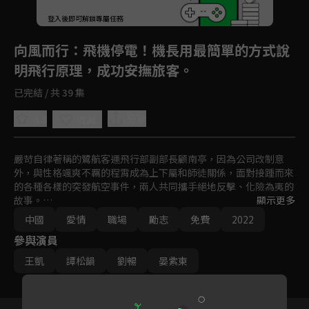
登入後即可解鎖專屬任務
Play
向風而行
：飛機停電！機長用最簡單的方式說
明飛行原理，成功安撫旅客。
已完結 / 共 39 集
4.8
分享
收藏
嚴苛自律著稱的鷺航客運飛行部副部長顧南亭，因為公司改制意
外，與性格颯爽不羈的程霄成為上下屬和師徒關係，面對接踵而來
的各種各樣的突發航空事件，兩人共同攜手絕地反擊、化險為夷的
故事。

顯示更多
雖然在解決危機的途中，向來追求穩定秩序的顧南亭時常被不按常
中國
愛情
職場
勵志
免費
2022
理出牌的程霄打亂計劃，但兩人最終仍然能夠順利解決困難，並在
參與演員
此過程中逐漸克服着自身的缺點，一路披荊斬棘朝着夢想前進。
王凱
譚松韻
劉暢
晏紫東