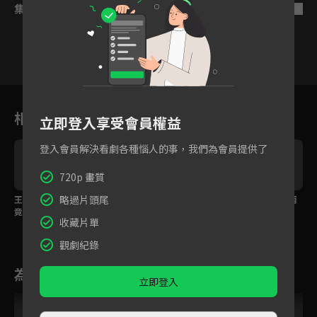
集數列表
反序
1
2
3
4
5
6
相關花絮
立即登入享受會員權益
登入會員解決看劇各種惱人的事，我們為會員提供了
720p 畫質
略過片頭尾
王凱拒絕譚松韻的原因
飛機停電！機長用最簡
譚松韻遭人誣陷腳踏兩
竟然是...?
單的方式說明飛行原
條船
收藏片單
理，成功安撫旅客。
觀劇紀錄
為您推薦
立即登入