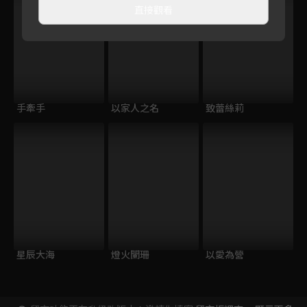
直接觀看
手牽手
以家人之名
致蕾絲莉
星辰大海
燈火闌珊
以愛為營