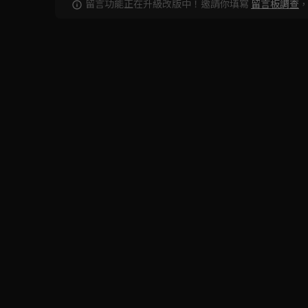
留言功能正在升級改版中！邀請你填寫
留言板調查