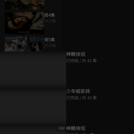
第4集
46分鐘
為您推薦
第5集
45分鐘
神鵰俠侶
已完結 / 共 41 集
第6集
47分鐘
第7集
少年楊家將
46分鐘
已完結 / 共 43 集
第8集
46分鐘
神鵰俠侶
VIP