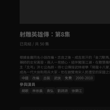
目前未允許這部影片在你所在的地區播放
射雕英雄傳
如有不便請見諒
：第8集
已完結 / 共 50 集
回首頁
根據金庸同名小說改編。忠良之後、成吉思汗的「金刀駙馬
藥師的女兒黃蓉，兩人一見傾心，結伴闖蕩江湖，在聰慧機
主「北丐」洪七公為師，得七公傳授武林絕學「降龍十八掌
成為一代大俠和用兵大家，他在飽覽南宋人民遭受的家國之
為上華山論劍、救襄陽國難、為國為民、充滿浩然正氣的英
中國
改編
古裝
武俠
免費
2000-2010
參與演員
胡歌
林依晨
袁弘
劉詩詩
徐錦江