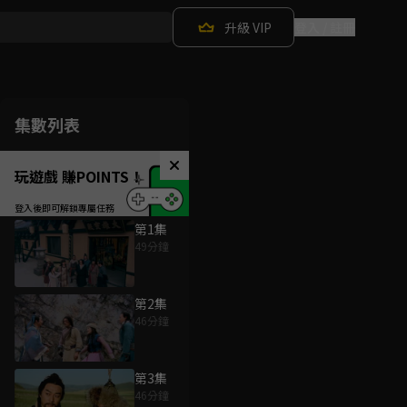
升級 VIP
登入 / 註冊
集數列表
玩遊戲 賺POINTS！
第1集
49分鐘
第2集
46分鐘
第3集
46分鐘