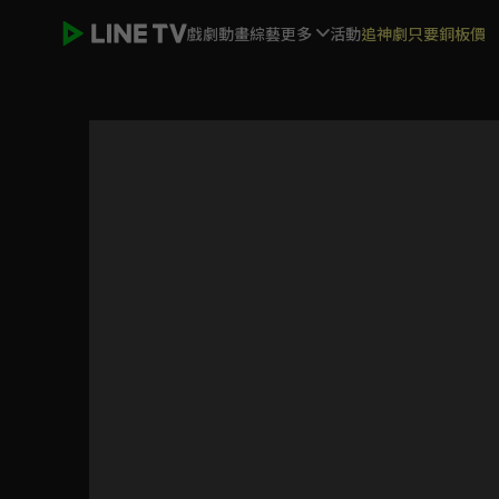
戲劇
動畫
綜藝
更多
活動
追神劇只要銅板價
射雕英雄傳