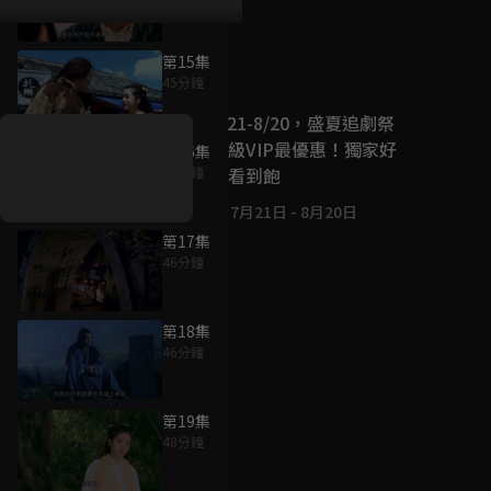
第15集
好康資訊
45分鐘
7/21-8/20，盛夏追劇祭
升級VIP最優惠！獨家好
第16集
戲看到飽
45分鐘
7月21日
-
8月20日
第17集
46分鐘
第18集
46分鐘
第19集
48分鐘