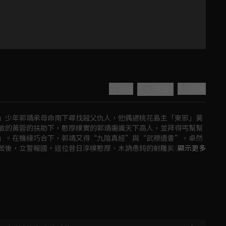
5.0
分享
收藏
」少年郭靖承母命南下尋找殺父仇人，他偶遇桃花島主「東邪」黃
敏的黃蓉的扶助下，憨厚樸實的郭靖遍識天下高人，並拜得丐幫幫
」。在機緣巧合下，郭靖又得“九陰真經”與“武穆遺書”，卓然
苦後，立誓報國。這位昔日淳樸憨厚、木訥愚鈍的射雕英雄終於成
顯示更多
雄人物。
Play
Video