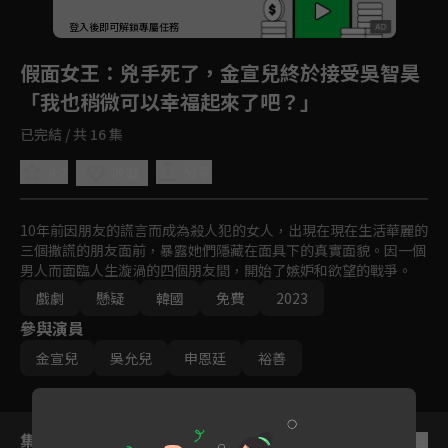
登入後即可解鎖專屬任務
Play
假面女王
：兇手死了，金宣兒終於接受吳智昊
「我也稍微可以幸福起來了吧？」
已完結 / 共 16 集
4.7
分享
收藏
10年前因朋友的謊言而成為殺人犯的女人，出現在現在生活華麗的
三個撒謊的朋友面前，暴露她們隱藏在面具下的真實面貌。因一個
男人而面臨人生漩渦的四個朋友間，開始了嫉妒和欲望的戰爭。
戲劇
懸疑
韓國
免費
2023
參與演員
金宣兒
吳允兒
申恩廷
裕善
集數列表
反序