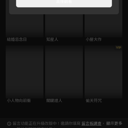
直接觀看
結婚忌念日
知星人
小屋大作
VIP
小人物向前衝
關鍵證人
偷天符咒
留言功能正在升級改版中！邀請你填寫
留言板調查
，
顯示更多