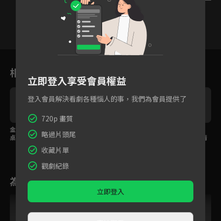
1
2
3
4
5
6
相關花絮
立即登入享受會員權益
登入會員解決看劇各種惱人的事，我們為會員提供了
720p 畫質
金宣兒與男友、生父同
兇手死了，金宣兒終於
當了30年八大行業教
略過片頭尾
桌吃飯，吳智昊一席話
接受吳智昊「我也稍微
母，為了錢和女兒劃清
引來殺機？
可以幸福起來了吧？」
界線「不要把我扯進
收藏片單
去！」
觀劇紀錄
為您推薦
立即登入
VIP