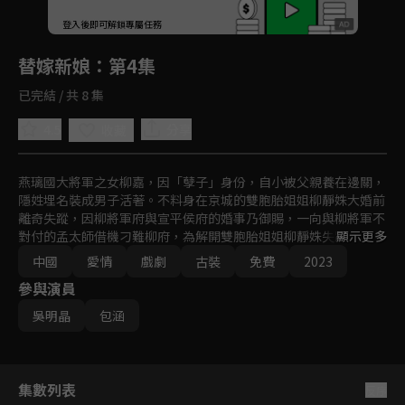
回首頁
登入後即可解鎖專屬任務
Play
替嫁新娘
：第4集
已完結 / 共 8 集
4.5
分享
收藏
燕璃國大將軍之女柳嘉，因「孽子」身份，自小被父親養在邊關，
隱姓埋名裝成男子活著。不料身在京城的雙胞胎姐姐柳靜姝大婚前
離奇失蹤，因柳將軍府與宣平侯府的婚事乃御賜，一向與柳將軍不
對付的孟太師借機刁難柳府，為解開雙胞胎姐姐柳靜姝失蹤之謎，
顯示更多
解柳府燃眉之急，柳嘉代替柳靜姝替嫁到了宣平侯府。沒想到新郎
中國
愛情
戲劇
古裝
免費
2023
——侯府世子蕭任衍，竟然是此前郊外邂逅過的「冤家男」。二人
參與演員
捅破身份後，協議各做各的事情互不干擾，沒想到卻共同捲入了侯
府的權力風波。
吳明晶
包涵
集數列表
反序