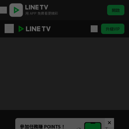
開啟
用 APP 免費看更精彩
升級VIP
替嫁新娘
目前未允許這部影片在你所在的地區播放
如有不便請見諒
Unmute
參加任務賺 POINTS！