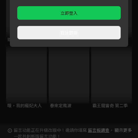
立即登入
直接觀看
珠玉在側
母妃攻略手冊
欽天異聞錄
哦，我的寵妃大人
春來定風波
霸王龍雷奇 第二季
留言功能正在升級改版中！邀請你填寫
留言板調查
，
顯示更多
一起共創新版留言功能！