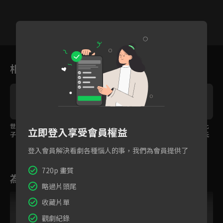
1
2
3
4
5
6
7
相關花絮
世子被冤枉在外有孩
大婚之夜雙面夫妻關起
別人再怎麼好看，能比
立即登入享受會員權益
子，反撩夫人「這輩子
門來互相傷害，共跳交
得過京城第一美人柳氏
只和你生孩子」
杯酒之舞
嗎？
登入會員解決看劇各種惱人的事，我們為會員提供了
720p 畫質
為您推薦
略過片頭尾
收藏片單
觀劇紀錄