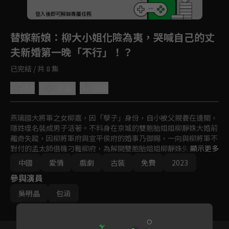
登入後即可解鎖專屬任務
Play
替嫁新娘
：柳大小姐化險為夷，哭喊自己的丈
夫新婚第一晚「不行」！？
已完結 / 共 8 集
4.5
分享
收藏
燕璃國大將軍之女柳嘉，因「孽子」身份，自小被父親養在邊關，
隱姓埋名裝成男子活著。不料身在京城的雙胞胎姐姐柳靜姝大婚前
離奇失蹤，因柳將軍府與宣平侯府的婚事乃御賜，一向與柳將軍不
對付的孟太師借機刁難柳府，為解開雙胞胎姐姐柳靜姝失蹤之謎，
顯示更多
解柳府燃眉之急，柳嘉代替柳靜姝替嫁到了宣平侯府。沒想到新郎
中國
愛情
戲劇
古裝
免費
2023
——侯府世子蕭任衍，竟然是此前郊外邂逅過的「冤家男」。二人
參與演員
捅破身份後，協議各做各的事情互不干擾，沒想到卻共同捲入了侯
府的權力風波。
吳明晶
包涵