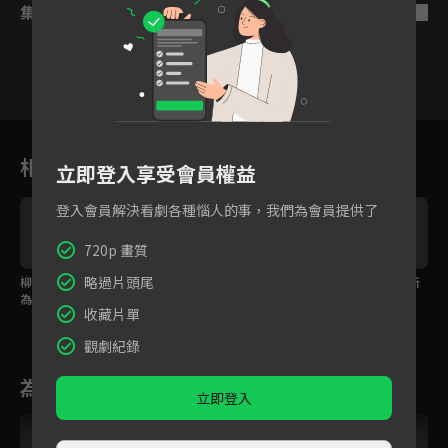
集數列表
反序
1
2
3
4
5
6
相關花絮
立即登入享受會員權益
登入會員解決看劇各種惱人的事，我們為會員提供了
720p 畫質
略過片頭尾
柳嘉嫁進宣平侯府就是
柳大小姐化險為夷，哭
世子成婚第一天竟與新
為了尋找姊姊！
喊自己的丈夫新婚第一
娘以刀相逼！
收藏片單
晚「不行」！？
觀劇紀錄
為您推薦
立即登入
VIP