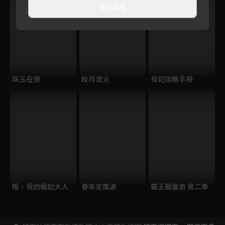
直接觀看
珠玉在側
皎月流火
母妃攻略手冊
哦，我的寵妃大人
春來定風波
霸王龍雷奇 第二季