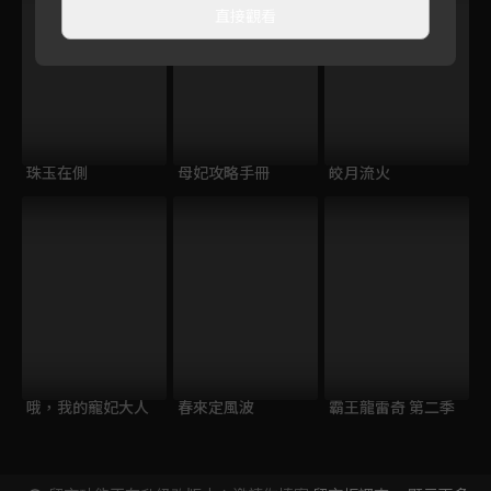
直接觀看
珠玉在側
母妃攻略手冊
皎月流火
哦，我的寵妃大人
春來定風波
霸王龍雷奇 第二季