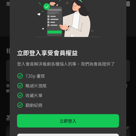
集數列表
反序
1
2
3
4
5
6
相關花絮
立即登入享受會員權益
登入會員解決看劇各種惱人的事，我們為會員提供了
720p 畫質
略過片頭尾
世子成婚第一天竟與新
大將軍之女半路遇弱女
預告：雙面夫妻，相愛
娘以刀相逼！
子「姐妹，妳怎麼是男
相殺！
收藏片單
的？」
觀劇紀錄
為您推薦
立即登入
VIP