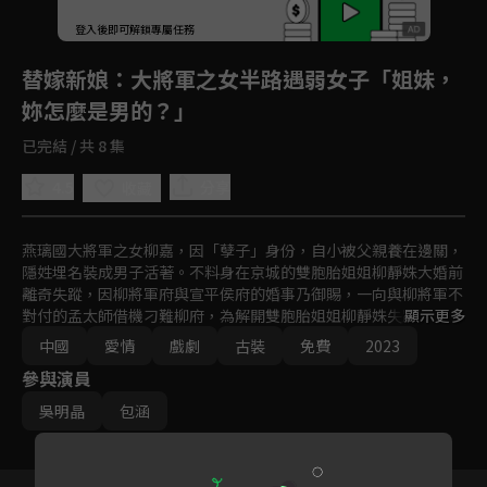
登入後即可解鎖專屬任務
Play
替嫁新娘
：大將軍之女半路遇弱女子「姐妹，
妳怎麼是男的？」
已完結 / 共 8 集
4.5
分享
收藏
燕璃國大將軍之女柳嘉，因「孽子」身份，自小被父親養在邊關，
隱姓埋名裝成男子活著。不料身在京城的雙胞胎姐姐柳靜姝大婚前
離奇失蹤，因柳將軍府與宣平侯府的婚事乃御賜，一向與柳將軍不
對付的孟太師借機刁難柳府，為解開雙胞胎姐姐柳靜姝失蹤之謎，
顯示更多
解柳府燃眉之急，柳嘉代替柳靜姝替嫁到了宣平侯府。沒想到新郎
中國
愛情
戲劇
古裝
免費
2023
——侯府世子蕭任衍，竟然是此前郊外邂逅過的「冤家男」。二人
參與演員
捅破身份後，協議各做各的事情互不干擾，沒想到卻共同捲入了侯
府的權力風波。
吳明晶
包涵