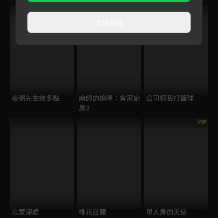
直接觀看
夜粥先生幾多點
廚師的迫降：客家廚
公司逼我打籃球
房2
VIP
烏蒙深處
桃花盛開
單人房的天使