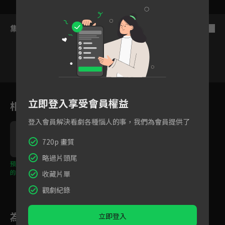
集數列表
反序
VIP
1
立即登入享受會員權益
相關花絮
登入會員解決看劇各種惱人的事，我們為會員提供了
720p 畫質
略過片頭尾
預告：罹患阿茲海默症
的長者們陸續遭到謀
收藏片單
殺，兇手究竟有何意
圖？
觀劇紀錄
為您推薦
立即登入