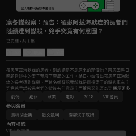
登入後即可解鎖專屬任務
Play
凜冬謀殺案
：預告：罹患阿茲海默症的長者們
陸續遭到謀殺，兇手究竟有何意圖？
已完結 / 共 1 集
5.0
分享
收藏
罹患阿茲海默症的患者，到底還是不是原來的那個他？萊恩因整日
照顧昏迷中的妻子荒廢了警局的工作。某日小鎮傳出罹患阿茲海默
症的長者遭到謀殺，而這名嫌疑犯竟然就是衝撞妻子的肇逃車主？
究竟兇手謀殺患者們的背後有何意義？而萊恩又能否為妻子討回公
顯示更多
道？
劇情
犯罪
歐美
電影
2018
VIP會員
參與演員
馬特胡金斯
歐文凱利
漢娜沃丁厄姆
內容標籤
VIP
｜
保護級