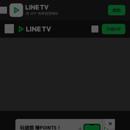
開啟
用 APP 免費看更精彩
升級VIP
凜冬謀殺案
Unmute
玩遊戲 賺POINTS！