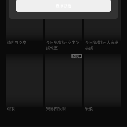
直接觀看
請世界吃桌
今日免費版-空中英
今日免費版-大家說
語教室
英語
跟播中
耀眼
寶島西米樂
後浪