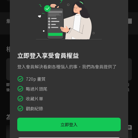
集數列表
反序
相關花絮
立即登入享受會員權益
登入會員解決看劇各種惱人的事，我們為會員提供了
720p 畫質
人
鄒承恩被劉品言內涵背
法務助理禾浩辰展現默
鄒承恩開除業績墊底的
略過片頭尾
後捅陳庭妮一刀，還意
背卷宗超強記憶力，卻
賀律！情緒激動竟拿美
外被禾浩辰聽到
被天心一秒叫去泡咖啡
工刀狹持天心當人質？
收藏片單
觀劇紀錄
為您推薦
立即登入
跟播中
跟播中
跟播中