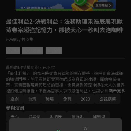
登入後即可解鎖專屬任務
Play
最佳利益2-決戰利益
：法務助理禾浩辰展現默
背卷宗超強記憶力，卻被天心一秒叫去泡咖啡
已完結 / 共 0 集
4.8
分享
收藏
此戲劇因授權到期，已下架
「最佳利益2」的舞台將從實習律師的生存競爭，進階到資深律師
的職場鬥爭，除了看這群實習律師成為真正的律師，開始執業接
案，真實面臨現實與理想的衝撞，也見識到資深律師在大人的世界
裡如何運籌帷幄，不僅為當事人爭取最佳利益，也謀求自己的最佳
顯示更多
利益。
戲劇
台灣
職場
免費
2023
公視精選
參與演員
天心
温昇豪
禾浩辰
陳庭妮
邱凱偉
楊銘威
田羽安
劉品言