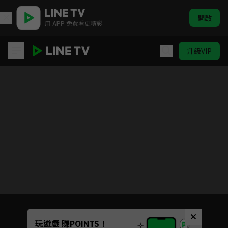
開啟
用 APP 免費看更精彩
升級VIP
路人超能100 S1
目前未允許這部影片在你所在的地區播放
如有不便請見諒
Unmute
玩遊戲 賺POINTS！