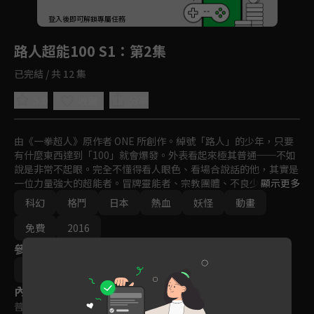
回首頁
登入後即可解鎖專屬任務
Play
路人超能100 S1
：第2集
已完結 / 共 12 集
5.0
分享
收藏
由《一拳超人》原作者 ONE 所創作。綽號「路人」的少年，只要
有什麼東西達到「100」就會爆發。外表看起來極其普通──不如
說是非常不起眼。完全不懂得看人眼色、看場合說話的他，其實是
一位力量強大的超能者。冒牌靈能者、宗教團體、不良少年的老
顯示更多
大、充滿謎團的神祕組織全都看上他那能力，一個接一個地出現。
科幻
格鬥
日本
熱血
妖怪
動畫
路人希望擁有平凡的青春年少時光，平穩的日子會到來嗎？原作者
ONE與動畫工作室BONES攜手合作，震憾衝擊的超能力青春動
免費
2016
畫，就此揭開序幕！
參與演員
立川讓
內容標籤
普遍級