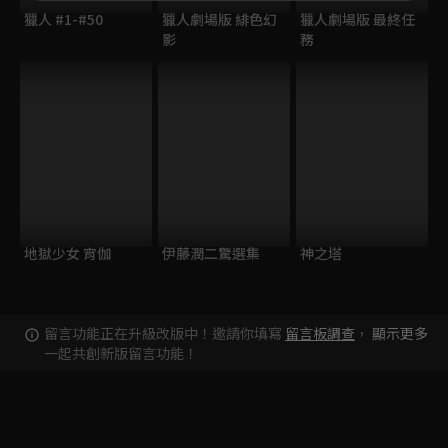
獵人 #1-#50
獵人劇場版 緋色幻
獵人劇場版 最終任
影
務
地獄少女 宵伽
伊藤潤二驚選集
神之塔
留言功能正在升級改版中！邀請你填寫
留言板調查
，
顯示更多
一起共創新版留言功能！