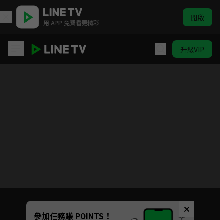
開啟
用 APP 免費看更精彩
升級VIP
獵人 #51-#148
目前未允許這部影片在你所在的地區播放
如有不便請見諒
Unmute
參加任務賺 POINTS！