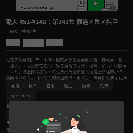
回首頁
登入後即可解鎖專屬任務
Play
獵人 #51-#148
：第143集 罪過×與×指甲
已完結 / 共 98 集
4.9
分享
收藏
住在鯨魚島的少年－小傑，他的夢想就是要像父親一樣成為一名
「獵人」。向分散在這個世界各角落的財寶、秘寶、珍品、珍獸及
「未知」賭上性命挑戰，決心要成為全職獵人而踏上旅途的小傑，
與同樣以獵人為目標努力的酷拉皮卡、雷歐力、奇犽相遇。突破重
顯示更多
重難關，終於通過獵人考試，而小傑是否能夠成為一名優秀的獵
友情
格鬥
日本
熱血
動畫
免費
人？異想天開、壯烈精彩的冒險即將展開！
2011-2015
參與演員
阿部記之
內容標籤
保護級