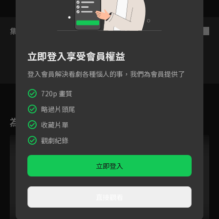
集數列表
反序
立即登入享受會員權益
登入會員解決看劇各種惱人的事，我們為會員提供了
140
141
142
143
144
145
14
720p 畫質
略過片頭尾
為您推薦
收藏片單
觀劇紀錄
立即登入
直接觀看