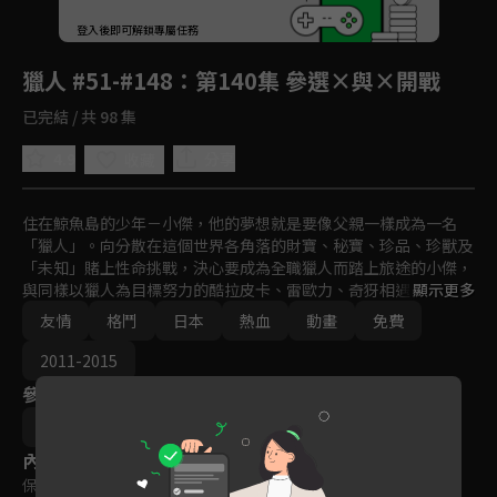
回首頁
登入後即可解鎖專屬任務
Play
獵人 #51-#148
：第140集 參選×與×開戰
已完結 / 共 98 集
4.9
分享
收藏
住在鯨魚島的少年－小傑，他的夢想就是要像父親一樣成為一名
「獵人」。向分散在這個世界各角落的財寶、秘寶、珍品、珍獸及
「未知」賭上性命挑戰，決心要成為全職獵人而踏上旅途的小傑，
與同樣以獵人為目標努力的酷拉皮卡、雷歐力、奇犽相遇。突破重
顯示更多
重難關，終於通過獵人考試，而小傑是否能夠成為一名優秀的獵
友情
格鬥
日本
熱血
動畫
免費
人？異想天開、壯烈精彩的冒險即將展開！
2011-2015
參與演員
阿部記之
內容標籤
保護級