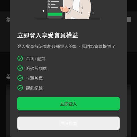
集數列表
反序
立即登入享受會員權益
登入會員解決看劇各種惱人的事，我們為會員提供了
137
138
139
140
141
142
14
720p 畫質
略過片頭尾
為您推薦
收藏片單
觀劇紀錄
立即登入
直接觀看