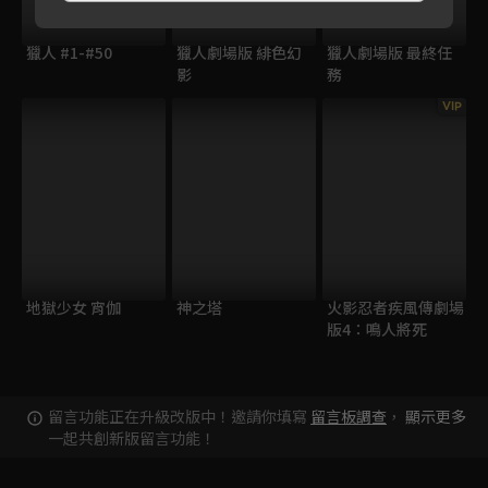
獵人 #1-#50
獵人劇場版 緋色幻
獵人劇場版 最終任
影
務
VIP
地獄少女 宵伽
神之塔
火影忍者疾風傳劇場
版4：鳴人將死
留言功能正在升級改版中！邀請你填寫
留言板調查
，
顯示更多
一起共創新版留言功能！