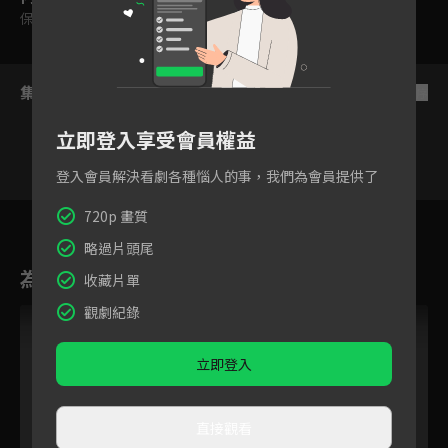
保護級
集數列表
反序
立即登入享受會員權益
登入會員解決看劇各種惱人的事，我們為會員提供了
720p 畫質
134
135
136
137
138
139
14
略過片頭尾
為您推薦
收藏片單
觀劇紀錄
立即登入
直接觀看