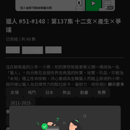
回首頁
登入後即可解鎖專屬任務
Play
獵人 #51-#148
：第137集 十二支×產生×爭
議
已完結 / 共 98 集
4.9
分享
收藏
住在鯨魚島的少年－小傑，他的夢想就是要像父親一樣成為一名
「獵人」。向分散在這個世界各角落的財寶、秘寶、珍品、珍獸及
「未知」賭上性命挑戰，決心要成為全職獵人而踏上旅途的小傑，
與同樣以獵人為目標努力的酷拉皮卡、雷歐力、奇犽相遇。突破重
顯示更多
重難關，終於通過獵人考試，而小傑是否能夠成為一名優秀的獵
友情
格鬥
日本
熱血
動畫
免費
人？異想天開、壯烈精彩的冒險即將展開！
2011-2015
參與演員
阿部記之
內容標籤