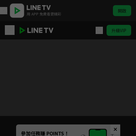
開啟
用 APP 免費看更精彩
升級VIP
獵人 #51-#148
目前未允許這部影片在你所在的地區播放
如有不便請見諒
Unmute
參加任務賺 POINTS！