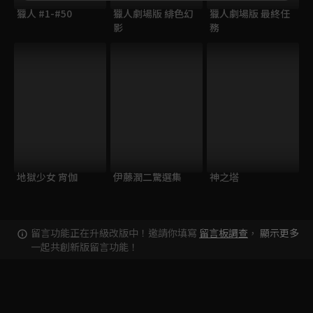
獵人 #1-#50
獵人劇場版 緋色幻
獵人劇場版 最終任
影
務
地獄少女 宵伽
伊藤潤二驚選集
神之塔
留言功能正在升級改版中！邀請你填寫
留言板調查
，
顯示更多
一起共創新版留言功能！