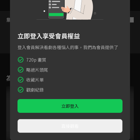
集數列表
反序
立即登入享受會員權益
登入會員解決看劇各種惱人的事，我們為會員提供了
111
112
113
114
115
116
11
720p 畫質
略過片頭尾
為您推薦
收藏片單
觀劇紀錄
立即登入
直接觀看