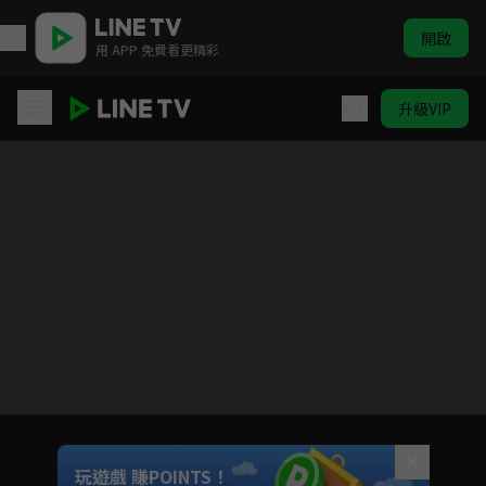
開啟
用 APP 免費看更精彩
升級VIP
獵人 #51-#148
目前未允許這部影片在你所在的地區播放
如有不便請見諒
Unmute
玩遊戲 賺POINTS！