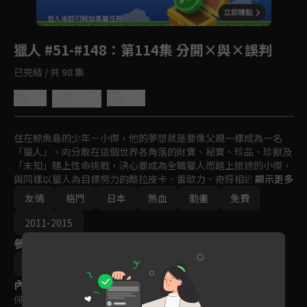
回首頁
登入後即可解鎖專屬任務
Play
獵人 #51-#148
：第114集 分開×與×誤判
已完結 / 共 98 集
4.9
分享
收藏
住在鯨魚島的少年－小傑，他的夢想就是要像父親一樣成為一名
「獵人」。向分散在這個世界各角落的財寶、秘寶、珍品、珍獸及
「未知」賭上性命挑戰，決心要成為全職獵人而踏上旅途的小傑，
與同樣以獵人為目標努力的酷拉皮卡、雷歐力、奇犽相遇。突破重
顯示更多
重難關，終於通過獵人考試，而小傑是否能夠成為一名優秀的獵
友情
格鬥
日本
熱血
動畫
免費
人？異想天開、壯烈精彩的冒險即將展開！
2011-2015
參與演員
阿部記之
內容標籤
保護級