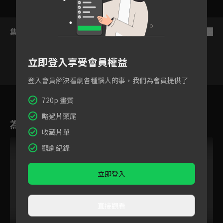
集數列表
反序
立即登入享受會員權益
登入會員解決看劇各種惱人的事，我們為會員提供了
65
66
67
68
69
70
71
720p 畫質
略過片頭尾
為您推薦
收藏片單
觀劇紀錄
立即登入
直接觀看