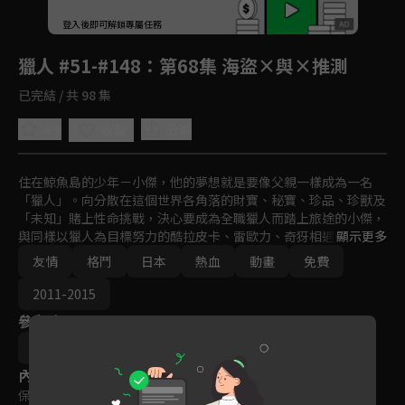
回首頁
登入後即可解鎖專屬任務
Play
獵人 #51-#148
：第68集 海盜×與×推測
已完結 / 共 98 集
4.9
分享
收藏
住在鯨魚島的少年－小傑，他的夢想就是要像父親一樣成為一名
「獵人」。向分散在這個世界各角落的財寶、秘寶、珍品、珍獸及
「未知」賭上性命挑戰，決心要成為全職獵人而踏上旅途的小傑，
與同樣以獵人為目標努力的酷拉皮卡、雷歐力、奇犽相遇。突破重
顯示更多
重難關，終於通過獵人考試，而小傑是否能夠成為一名優秀的獵
友情
格鬥
日本
熱血
動畫
免費
人？異想天開、壯烈精彩的冒險即將展開！
2011-2015
參與演員
阿部記之
內容標籤
保護級