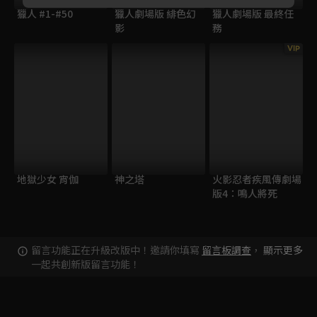
獵人 #1-#50
獵人劇場版 緋色幻
獵人劇場版 最終任
影
務
VIP
地獄少女 宵伽
神之塔
火影忍者疾風傳劇場
版4：鳴人將死
留言功能正在升級改版中！邀請你填寫
留言板調查
，
顯示更多
一起共創新版留言功能！