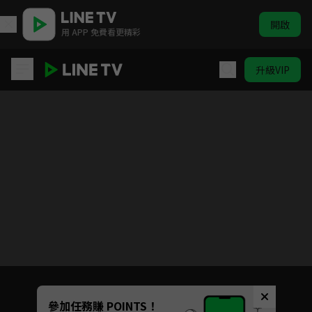
開啟
用 APP 免費看更精彩
升級VIP
獵人 #51-#148
目前未允許這部影片在你所在的地區播放
如有不便請見諒
Unmute
參加任務賺 POINTS！