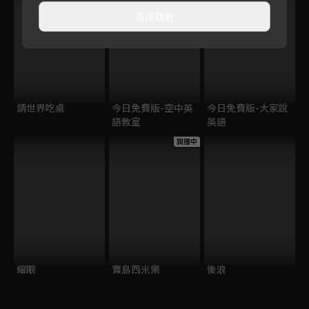
直接觀看
請世界吃桌
今日免費版-空中英
今日免費版-大家說
語教室
英語
跟播中
耀眼
寶島西米樂
後浪