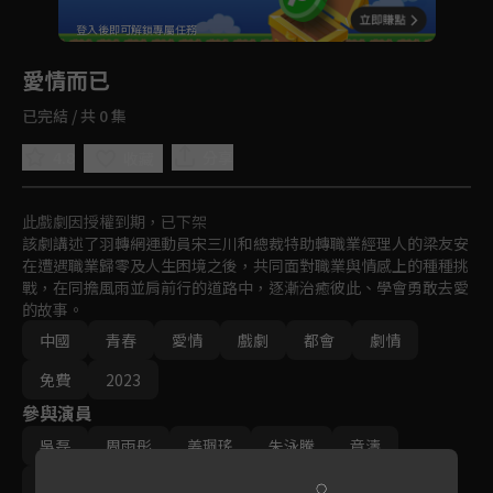
回首頁
登入後即可解鎖專屬任務
Play
愛情而已
已完結 / 共 0 集
4.8
分享
收藏
此戲劇因授權到期，已下架
該劇講述了羽轉網運動員宋三川和總裁特助轉職業經理人的梁友安
在遭遇職業歸零及人生困境之後，共同面對職業與情感上的種種挑
戰，在同擔風雨並肩前行的道路中，逐漸治癒彼此、學會勇敢去愛
的故事。
中國
青春
愛情
戲劇
都會
劇情
免費
2023
參與演員
吳磊
周雨彤
姜珮瑤
朱泳騰
章濤
夏浩然
馬凡丁
李卿