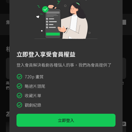
集數列表
反序
相關花絮
立即登入享受會員權益
登入會員解決看劇各種惱人的事，我們為會員提供了
720p 畫質
高甜片段！「愛情讓我
姐弟戀交往，周雨彤需
吳磊竟要求周雨彤喊他
略過片頭尾
們變成更好的自己」宋
考慮小十歲弟弟的未
哥哥！？
三川梁友安互相求婚！
來！
收藏片單
觀劇紀錄
為您推薦
立即登入
跟播中
跟播中
跟播中