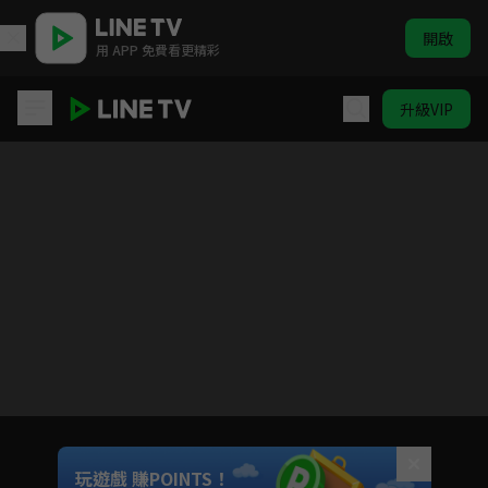
開啟
用 APP 免費看更精彩
升級VIP
愛情而已
目前未允許這部影片在你所在的地區播放
如有不便請見諒
Unmute
玩遊戲 賺POINTS！