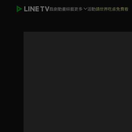
戲劇
動畫
綜藝
更多
活動
請世界吃桌免費看
長月燼明