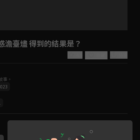
惑澹臺燼 得到的結果是？
4.9
分享
收藏
故事。
023
Play
恩
Video