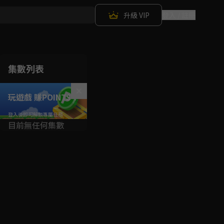
升級 VIP
登入 / 註冊
集數列表
玩遊戲 賺POINTS！
目前無任何集數