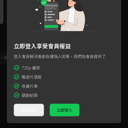
「我只做你愛的冥夜戰神！」
遲來的道歉與告白！冥夜替桑
「
般若浮生幻境篇結束
酒擋滅神劫雷！
愛
諷
立即登入享受會員權益
登入會員解決看劇各種惱人的事，我們為會員提供了
，一起共創新版留言功能！
顯示更多
720p 畫質
略過片頭尾
收藏片單
觀劇紀錄
直接觀看
立即登入