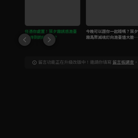
葉清宇 超
任憑你處置！葉夕霧誘惑澹臺
今晚可以跟你一起睡嗎？葉夕
燼 得到的結果是？
霧爲聚滅魂釘向澹臺燼大膽示
愛
留言功能正在升級改版中！邀請你填寫
留言板調查