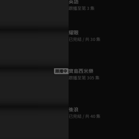
英語
跟播至第 3 集
沒有人比我自己更值得去
血債血償 桑酒詔告天下要滅天
大快人心！
耀眼
！」遭魔神意念煽動 葉冰裳
歡聖女全族！
天歡聖女
已完結 / 共 30 集
刺回應
寶島西米樂
跟播中
跟播至第 305 集
後浪
已完結 / 共 40 集