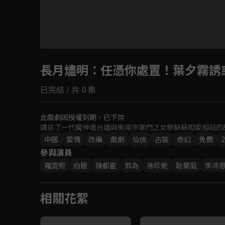
長月燼明
：任憑你處置！葉夕霧誘
已完結 / 共 0 集
此戲劇因授權到期，已下架
講述了一代魔神澹台燼與衡陽宗掌門之女黎蘇蘇相愛相殺的
中國
愛情
改編
戲劇
仙俠
古裝
奇幻
免費
2
參與演員
羅雲熙
白鹿
陳都靈
鄧為
孫珍妮
耿業庭
李沛
相關花絮