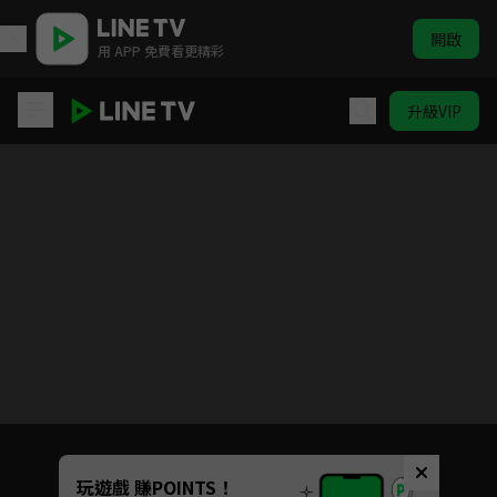
開啟
用 APP 免費看更精彩
升級VIP
長月燼明
Unmute
玩遊戲 賺POINTS！