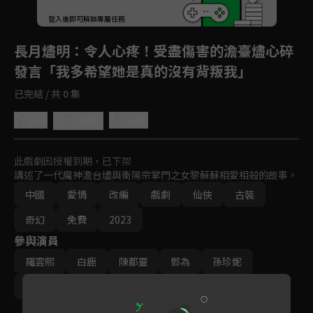
登入後即可解鎖專屬任務
Play
長月燼明
：令人心疼！受盡傷害的澹臺燼心碎
發言「我多希望她是真的沒有背叛我」
已完結 / 共 0 集
4.9
分享
收藏
此戲劇因授權到期，已下架
講述了一代魔神澹台燼與衡陽宗掌門之女黎蘇蘇相愛相殺的故事。
中國
愛情
改編
戲劇
仙俠
古裝
奇幻
免費
2023
參與演員
羅雲熙
白鹿
陳都靈
鄧為
孫珍妮
耿業庭
李沛恩