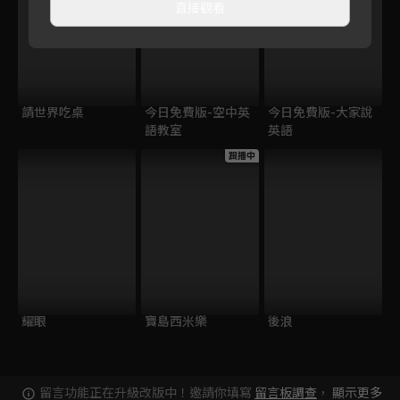
直接觀看
請世界吃桌
今日免費版-空中英
今日免費版-大家說
語教室
英語
跟播中
耀眼
寶島西米樂
後浪
留言功能正在升級改版中！邀請你填寫
留言板調查
，
顯示更多