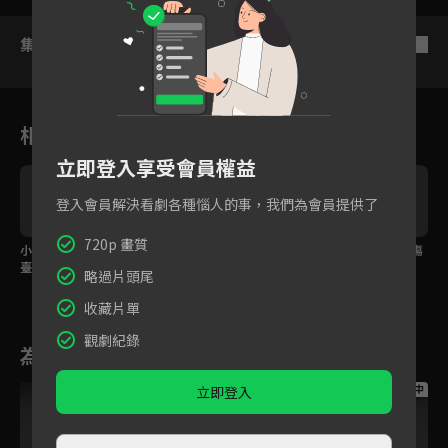
集數列表
反序
相關花絮
立即登入享受會員權益
登入會員解決看劇各種惱人的事，我們為會員提供了
720p 畫質
小夫妻雙雙被重傷！澹
令人心疼！受盡傷害的
再度被背叛 澹臺燼重傷
臺燼無畏橫死詛咒使用
澹臺燼心碎發言「我多
又黑化！
略過片頭尾
神器救葉夕霧
希望她是真的沒有背叛
我」
收藏片單
觀劇紀錄
為您推薦
跟播中
跟播中
跟播中
立即登入