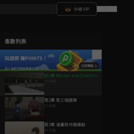
升級 VIP
登入 / 註冊
集數列表
玩遊戲 賺POINTS！
第1集 Mother and Children
25分鐘
第2集 第三個選擇
23分鐘
第3集 漫畫原作連續劇
26分鐘