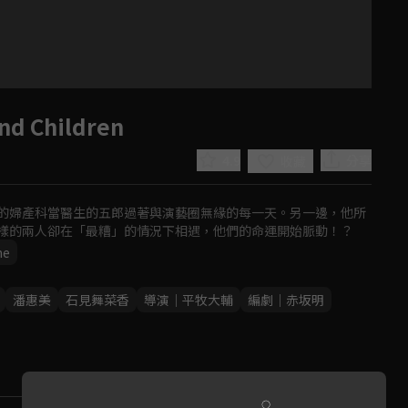
d Children
4.9
分享
收藏
的婦產科當醫生的五郎過著與演藝圈無緣的每一天。另一邊，他所
樣的兩人卻在「最糟」的情況下相遇，他們的命運開始脈動！？
ne
Play
潘惠美
石見舞菜香
導演｜平牧大輔
編劇｜赤坂明
Video