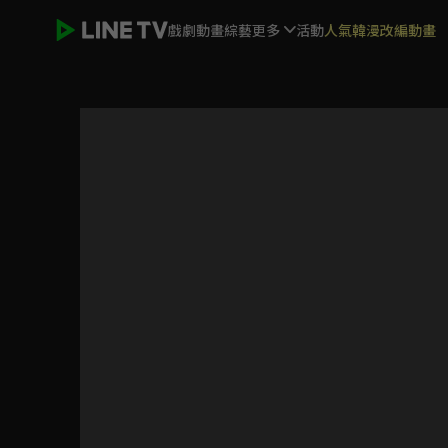
戲劇
動畫
綜藝
更多
活動
人氣韓漫改編動畫
【我推的孩子】