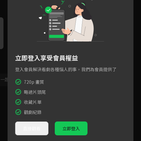
立即登入享受會員權益
登入會員解決看劇各種惱人的事，我們為會員提供了
，一起共創新版留言功能！
顯示更多
720p 畫質
略過片頭尾
收藏片單
觀劇紀錄
直接觀看
立即登入