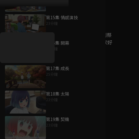
第15集 情感演技
好康資訊
23分鐘
7/21-8/20，盛夏追劇祭
升級VIP最優惠！獨家好
第16集 開幕
戲看到飽
25分鐘
7月21日
-
8月20日
第17集 成長
25分鐘
第18集 太陽
23分鐘
第19集 契機
23分鐘