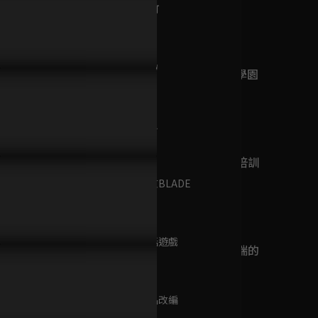
已完結 / 共 12 集
第9集 B小町
24分鐘
第10集 壓力
槍彈辯駁—希望學園
23分鐘
與絕望高中生
已完結 / 共 13 集
第11集 偶像
23分鐘
我想蹺掉太子妃培訓
已完結 / 共 12 集
第12集 東京BLADE
25分鐘
第13集 傳話遊戲
位於戀愛光譜極端的
23分鐘
我們
已完結 / 共 12 集
第14集 作品改編
26分鐘