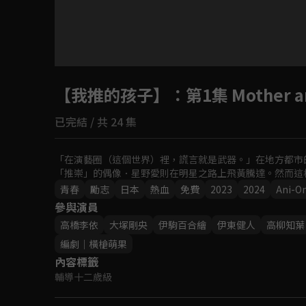
目前未允許這部影片在你所在的地區播放
【我推的孩子】
如有不便請見諒
：第1集 Mother an
已完結 / 共 24 集
回首頁
「在演藝圈（這個世界）裡，謊言就是武器。」在地方都市
「推崇」的偶像．星野愛則在明星之路上飛黃騰達。然而這
青春
勵志
日本
熱血
免費
2023
2024
Ani-O
參與演員
高橋李依
大塚剛央
伊駒百合繪
伊東健人
高柳知葉
編劇｜橫槍萌果
內容標籤
輔導十二歲級