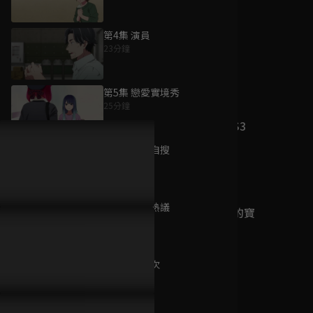
第4集 演員
23分鐘
為您推薦
第5集 戀愛實境秀
25分鐘
【我推的孩子】S3
已完結 / 共 11 集
第6集 網上自搜
25分鐘
第7集 網路熱議
國王排名：勇氣的寶
23分鐘
箱
已完結 / 共 10 集
第8集 第一次
23分鐘
路人超能100 S3