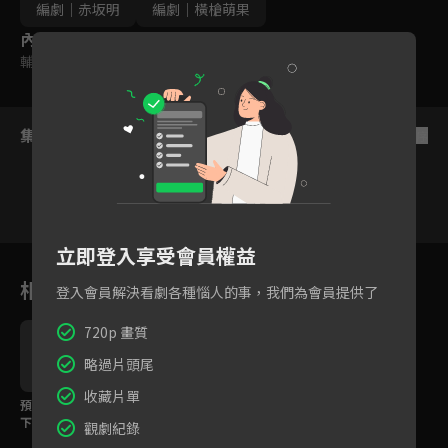
編劇｜赤坂明
編劇｜橫槍萌果
內容標籤
輔導十二歲級
集數列表
反序
立即登入享受會員權益
14
1
9
10
11
12
13
相關花絮
登入會員解決看劇各種惱人的事，我們為會員提供了
720p 畫質
略過片頭尾
收藏片單
預告：以演技一決高
預告：我推的偶像，竟
下，無論如何都不想
然ＯＯ了
觀劇紀錄
輸！