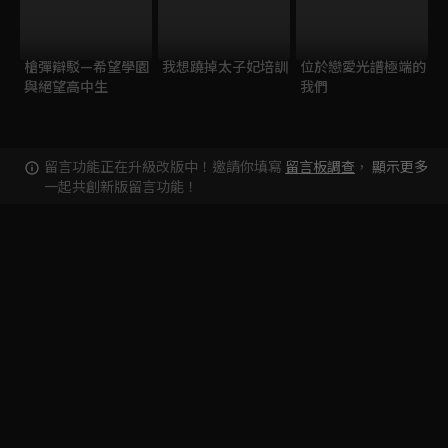
槍彈辯駁—希望學園
我想蹺掉太子妃培訓
位於戀愛光譜極端的
與絕望高中生
我們
留言功能正在升級改版中！邀請你填寫
留言板調查
，
顯示更多
一起共創新版留言功能！