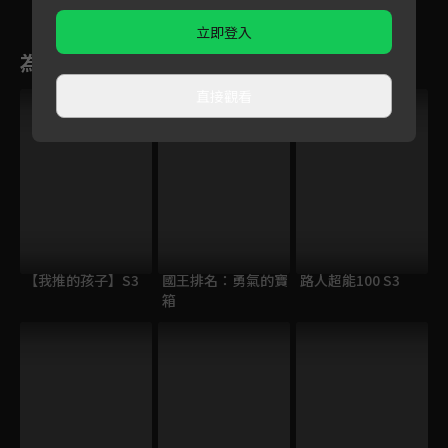
立即登入
為您推薦
直接觀看
【我推的孩子】S3
國王排名：勇氣的寶
路人超能100 S3
箱