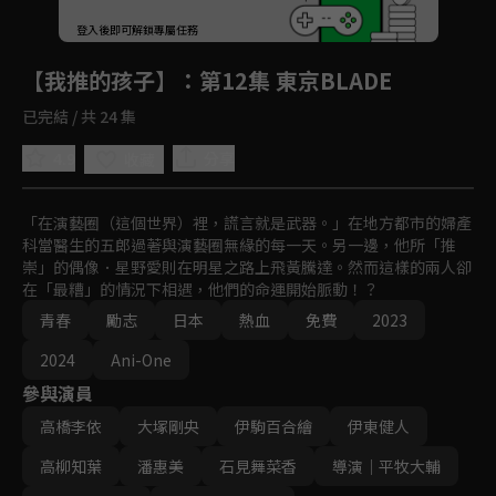
回首頁
登入後即可解鎖專屬任務
Play
【我推的孩子】
：第12集 東京BLADE
已完結 / 共 24 集
4.9
分享
收藏
「在演藝圈（這個世界）裡，謊言就是武器。」在地方都市的婦產
科當醫生的五郎過著與演藝圈無緣的每一天。另一邊，他所「推
崇」的偶像．星野愛則在明星之路上飛黃騰達。然而這樣的兩人卻
在「最糟」的情況下相遇，他們的命運開始脈動！？
青春
勵志
日本
熱血
免費
2023
2024
Ani-One
參與演員
高橋李依
大塚剛央
伊駒百合繪
伊東健人
高柳知葉
潘惠美
石見舞菜香
導演｜平牧大輔