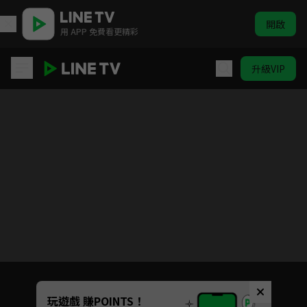
開啟
用 APP 免費看更精彩
升級VIP
【我推的孩子】
目前未允許這部影片在你所在的地區播放
如有不便請見諒
Unmute
玩遊戲 賺POINTS！