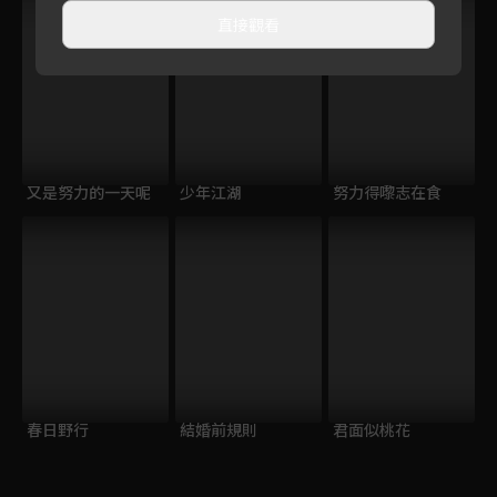
直接觀看
又是努力的一天呢
少年江湖
努力得嚟志在食
春日野行
結婚前規則
君面似桃花