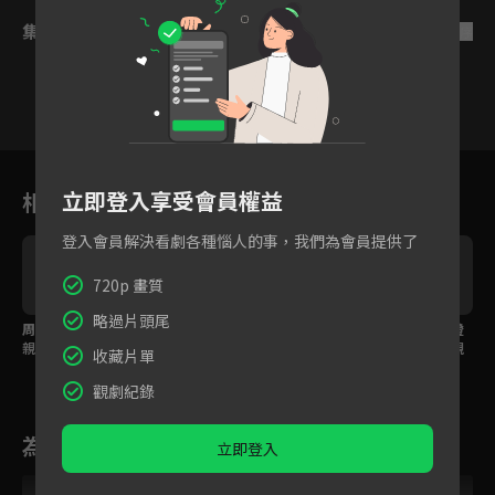
集數列表
反序
1
2
3
4
5
6
立即登入享受會員權益
相關花絮
登入會員解決看劇各種惱人的事，我們為會員提供了
720p 畫質
略過片頭尾
周緣和小侯爺二次成
周緣身為月下仙的徒
小侯爺想假戲真做？燈
親，這次進階到床咚
兒，竟聽不懂小侯爺的
光美氣氛佳下忍不住親
收藏片單
了！
告白！
下去了？
觀劇紀錄
為您推薦
立即登入