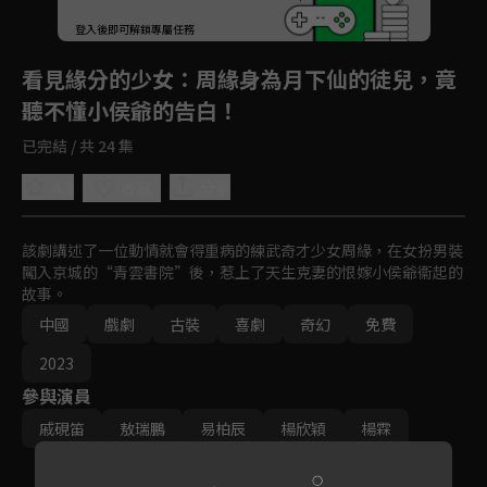
登入後即可解鎖專屬任務
Play
看見緣分的少女
：周緣身為月下仙的徒兒，竟
聽不懂小侯爺的告白！
已完結 / 共 24 集
4.8
分享
收藏
該劇講述了一位動情就會得重病的練武奇才少女周緣，在女扮男裝
闖入京城的“青雲書院”後，惹上了天生克妻的恨嫁小侯爺衞起的
故事。
中國
戲劇
古裝
喜劇
奇幻
免費
2023
參與演員
戚硯笛
敖瑞鵬
易柏辰
楊欣穎
楊霖