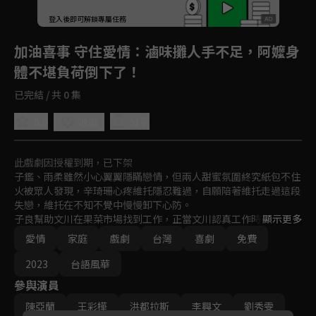
登入後即可解鎖專屬任務
Play
加油喜事 守住愛情
：滷味攤人手不足，阿嬤身
體不堪負荷倒下了！
已完結 / 共 0 集
5.0
分享
收藏
此戲劇因授權到期，已下架
子鑑、雨柔雖然小心翼翼隱瞞戀情，但兩人甜蜜氛圍終究紙包不住
火被眾人發現，辛琦珊心疼維托隱忍難過，自願陪著維托走過這段
失戀，維托在不知不覺中慢慢卸下心防。

子良幫助文川在果菜市場找到工作，正當文川認真工作時，昔日共
顯示更多
同討債的好友剪刀出現，要他回來合作，但文川不願再走回頭路，
愛情
家庭
戲劇
台灣
喜劇
免費
被拒絕的剪刀竟然去學校接走喵喵，讓玉慧和子良心急如焚。

曼柔在總經理強尼的考驗與辛蒂的助攻之下順利成為總管理部經
2023
台語風華
理，事業蓬勃發展，看著老婆英姿煥發的樣子讓子漢心理不安，開
參與演員
始對曼柔產生不信任，甚至影響了自己的工作，業績一落千丈。
陳亞蘭
王彩樺
洪都拉斯
李興文
劉秀雯