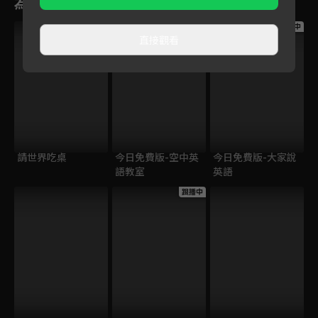
為您推薦
跟播中
跟播中
跟播中
直接觀看
請世界吃桌
今日免費版-空中英
今日免費版-大家說
語教室
英語
跟播中