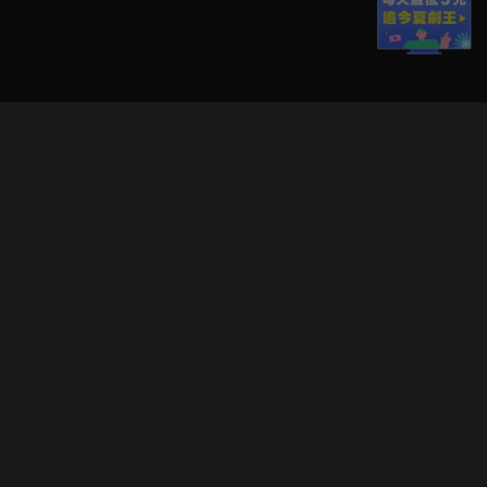
立即登入享受會員權益。
解鎖更多專屬功能，追劇更便利！
登入 / 註冊