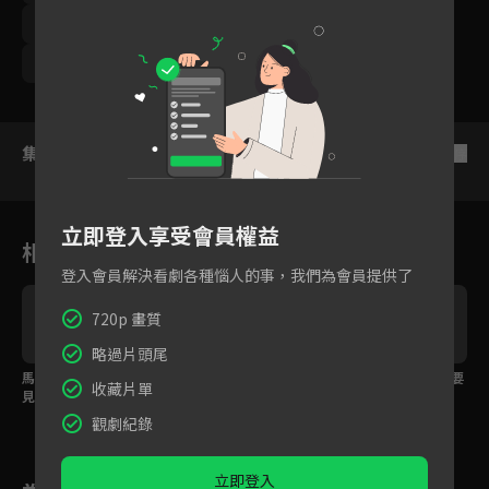
周曉涵
周孝安
鄒承恩
楊晴
臧芮軒
馬國賢
潘映竹
劉育仁
鄭芯恩
巴鈺
集數列表
反序
立即登入享受會員權益
相關花絮
登入會員解決看劇各種惱人的事，我們為會員提供了
720p 畫質
略過片頭尾
搶
馬國賢寂寞到怕！竟看
滷味攤人手不足，阿嬤
EP34預告：滷味攤需要
收藏片單
見老年的自己在公園撿
身體不堪負荷倒下了！
貞愛
樹葉吃
觀劇紀錄
立即登入