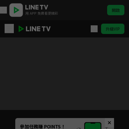
開啟
用 APP 免費看更精彩
升級VIP
加油喜事 守住愛情
Unmute
參加任務賺 POINTS！