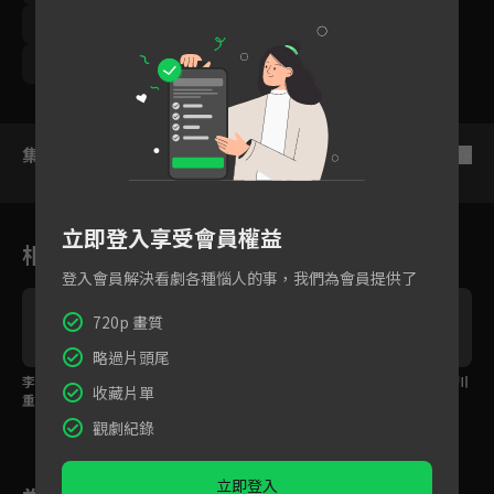
周曉涵
周孝安
鄒承恩
楊晴
臧芮軒
馬國賢
潘映竹
劉育仁
鄭芯恩
巴鈺
集數列表
反序
立即登入享受會員權益
相關花絮
登入會員解決看劇各種惱人的事，我們為會員提供了
720p 畫質
略過片頭尾
李興文王彩樺不約而同
從前都是夫妻倆一起讀
EP27預告：子良找文川
收藏片單
重回回憶麵館，兩人不
情書，沒想到現在只剩
幫忙？
發一語品嚐過往美味
王彩樺獨自流淚
觀劇紀錄
立即登入