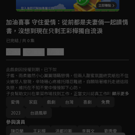
登入後即可解鎖專屬任務
Play
加油喜事 守住愛情
：從前都是夫妻倆一起讀情
書，沒想到現在只剩王彩樺獨自流淚
已完結 / 共 0 集
5.0
分享
收藏
此戲劇因授權到期，已下架
子鑑、雨柔雖然小心翼翼隱瞞戀情，但兩人甜蜜氛圍終究紙包不住
火被眾人發現，辛琦珊心疼維托隱忍難過，自願陪著維托走過這段
失戀，維托在不知不覺中慢慢卸下心防。

子良幫助文川在果菜市場找到工作，正當文川認真工作時，昔日共
顯示更多
同討債的好友剪刀出現，要他回來合作，但文川不願再走回頭路，
愛情
家庭
戲劇
台灣
喜劇
免費
被拒絕的剪刀竟然去學校接走喵喵，讓玉慧和子良心急如焚。

曼柔在總經理強尼的考驗與辛蒂的助攻之下順利成為總管理部經
2023
台語風華
理，事業蓬勃發展，看著老婆英姿煥發的樣子讓子漢心理不安，開
參與演員
始對曼柔產生不信任，甚至影響了自己的工作，業績一落千丈。
陳亞蘭
王彩樺
洪都拉斯
李興文
劉秀雯