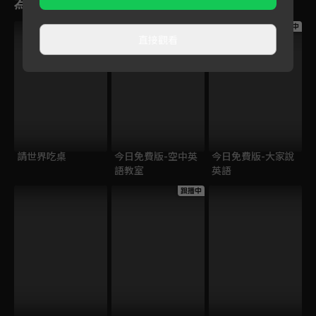
為您推薦
跟播中
跟播中
跟播中
直接觀看
請世界吃桌
今日免費版-空中英
今日免費版-大家說
語教室
英語
跟播中