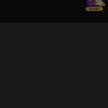
立即登入享受會員權益。
解鎖更多專屬功能，追劇更便利！
登入 / 註冊