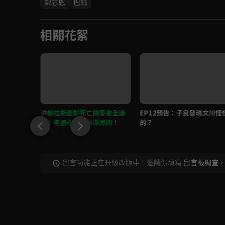
鄭芯恩
巴鈺
相關花絮
詭異，暗
洪都拉斯面對死亡問答安全過
EP12預告：子良發現文川怪
關！老婆永遠是最漂亮的！
的？
留言功能正在升級改版中！邀請你填寫
留言板調查