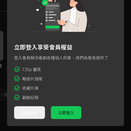
立即登入享受會員權益
登入會員解決看劇各種惱人的事，我們為會員提供了
怪
王彩樺和陳亞蘭的時尚舞台！
李興文收到女大生簡訊卻選擇
怕
720p 畫質
兩人都美翻全場啦！
隱瞞王彩樺？
拿
來
略過片頭尾
收藏片單
，一起共創新版留言功能！
顯示更多
觀劇紀錄
直接觀看
立即登入