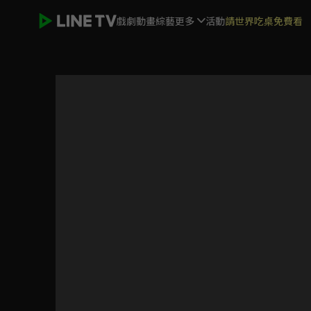
戲劇
動畫
綜藝
更多
活動
請世界吃桌免費看
加油喜事 守住愛情