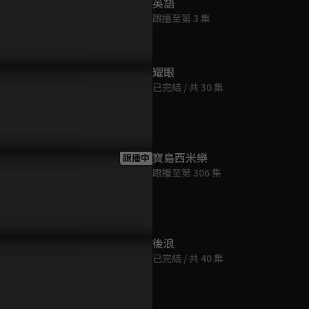
英語
跟播至第 3 集
耀眼
已完結 / 共 30 集
生出小酒鬼？！馬國賢為了
EP11預告：子鑑向武后公開戀
馬國賢竟要
寶島西米樂
跟播中
掉小孩什麼鬼理由都扯得出
情
孕順便驗渣
跟播至第 306 集
後浪
已完結 / 共 40 集