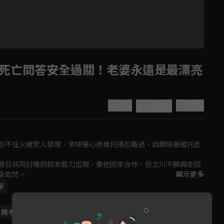
死亡問答安全過關！老婆永遠是最漂亮
5.0
分享
收藏
包不住火被眾人發現，辛琦珊心疼維托隱忍難過，自願陪著維托走
Play
昔日共同討債的好友剪刀出現，要他回來合作，但文川不願再走回
如焚。

顯示更多
部經理，事業蓬勃發展，看著老婆英姿煥發的樣子讓子漢心理不
華
Video
一落千丈。
周孝安
鄒承恩
楊晴
臧芮軒
馬國賢
潘映竹
劉育仁