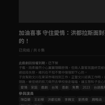
加油喜事 守住愛情
：洪都拉斯面對
的！
已完結 / 共 0 集
此戲劇因授權到期，已下架
子鑑、雨柔雖然小心翼翼隱瞞戀情，但兩人甜蜜氛圍終究紙
過這段失戀，維托在不知不覺中慢慢卸下心防。

子良幫助文川在果菜市場找到工作，正當文川認真工作時，
頭路，被拒絕的剪刀竟然去學校接走喵喵，讓玉慧和子良心急
曼柔在總經理強尼的考驗與辛蒂的助攻之下順利成為總管理
愛情
家庭
戲劇
台灣
喜劇
免費
2023
台語風
安，開始對曼柔產生不信任，甚至影響了自己的工作，業績
參與演員
陳亞蘭
王彩樺
洪都拉斯
李興文
劉秀雯
周曉涵