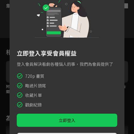
集數列表
反序
14
15
16
17
18
19
2
相關花絮
立即登入享受會員權益
登入會員解決看劇各種惱人的事，我們為會員提供了
720p 畫質
略過片頭尾
阿意離深夜闖韓大人房
蟾蜍大助攻，荼蘼直撲
夜叉這些話根本就是告
間，遭公主抱驅逐！
夜叉懷抱！
白了，還說不會説話！
收藏片單
觀劇紀錄
為您推薦
立即登入