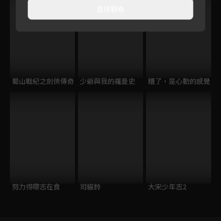
直接觀看
蜀山戰紀之劍俠傳奇
少爺與我的羅曼史
糟了，是心動的感覺
努力得嚟志在食
司貓鈴
大宋少年志2