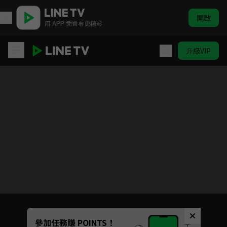
開啟
用 APP 免費看更精彩
升級VIP
春家小姐是訟師 第一季
目前未允許這部影片在你所在的地區播放
如有不便請見諒
Unmute
參加任務賺 POINTS！