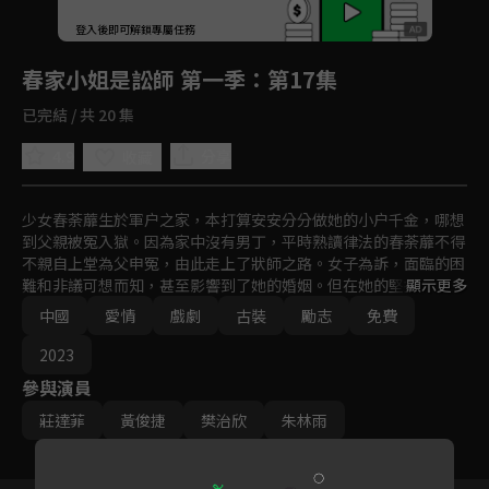
回首頁
登入後即可解鎖專屬任務
Play
春家小姐是訟師 第一季
：第17集
已完結 / 共 20 集
4.9
分享
收藏
少女春荼蘼生於軍户之家，本打算安安分分做她的小户千金，哪想
到父親被冤入獄。因為家中沒有男丁，平時熟讀律法的春荼蘼不得
不親自上堂為父申冤，由此走上了狀師之路。女子為訴，面臨的困
難和非議可想而知，甚至影響到了她的婚姻。但在她的堅持和家人
顯示更多
的支持鼓勵下，她救貧民、鬥權貴，不畏強權、狡猾多智，破獲了
中國
愛情
戲劇
古裝
勵志
免費
各色疑難案件，為國分憂，並甘願成為皇帝手中的一枚棋子。最
終，春荼蘼成長為古代第一女狀師，同時，她也贏得了未來太子韓
2023
無畏、大理丞康正源和異國王子阿蘇瑞的愛情。最終，春荼蘼選擇
參與演員
了一路患難與共的阿蘇瑞，和親而去。
莊達菲
黃俊捷
樊治欣
朱林雨