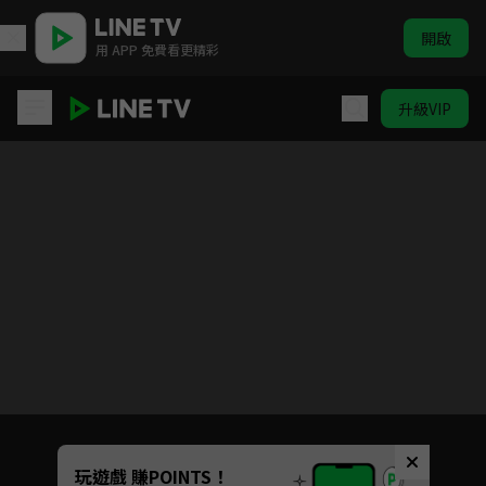
開啟
用 APP 免費看更精彩
升級VIP
春家小姐是訟師 第一季
目前未允許這部影片在你所在的地區播放
如有不便請見諒
Unmute
玩遊戲 賺POINTS！