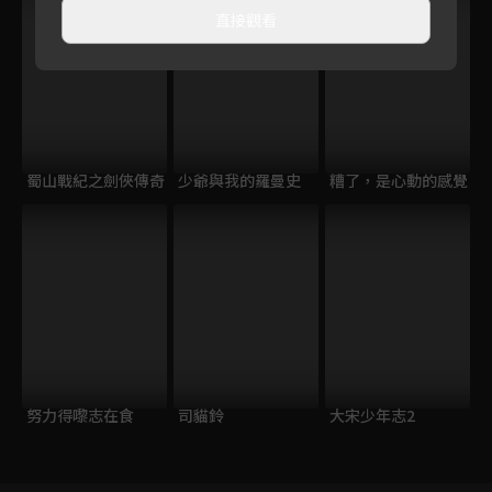
直接觀看
蜀山戰紀之劍俠傳奇
少爺與我的羅曼史
糟了，是心動的感覺
努力得嚟志在食
司貓鈴
大宋少年志2