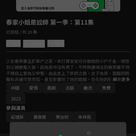
回首頁
登入後即可解鎖專屬任務
Play
春家小姐是訟師 第一季
：第11集
已完結 / 共 20 集
4.9
分享
收藏
少女春荼蘼生於軍户之家，本打算安安分分做她的小户千金，哪想
到父親被冤入獄。因為家中沒有男丁，平時熟讀律法的春荼蘼不得
不親自上堂為父申冤，由此走上了狀師之路。女子為訴，面臨的困
難和非議可想而知，甚至影響到了她的婚姻。但在她的堅持和家人
顯示更多
的支持鼓勵下，她救貧民、鬥權貴，不畏強權、狡猾多智，破獲了
中國
愛情
戲劇
古裝
勵志
免費
各色疑難案件，為國分憂，並甘願成為皇帝手中的一枚棋子。最
終，春荼蘼成長為古代第一女狀師，同時，她也贏得了未來太子韓
2023
無畏、大理丞康正源和異國王子阿蘇瑞的愛情。最終，春荼蘼選擇
參與演員
了一路患難與共的阿蘇瑞，和親而去。
莊達菲
黃俊捷
樊治欣
朱林雨