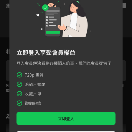
集數列表
反序
8
9
10
11
12
13
1
相關花絮
立即登入享受會員權益
登入會員解決看劇各種惱人的事，我們為會員提供了
720p 畫質
略過片頭尾
阿意離深夜闖韓大人房
蟾蜍大助攻，荼蘼直撲
夜叉這些話根本就是告
間，遭公主抱驅逐！
夜叉懷抱！
白了，還說不會説話！
收藏片單
觀劇紀錄
為您推薦
立即登入