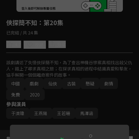
回首頁
登入後即可解鎖專屬任務
Play
俠探簡不知
：第20集
已完結 / 共 24 集
4.7
分享
收藏
該劇講述了失憶俠探簡不知，為了查出神機谷慘案真相找出殺父仇
人，踏上了尋求真相之旅；在探求真相的過程中結識真愛和摯友，
協手解開一個個離奇案件的故事。
中國
戲劇
仙俠
古裝
懸疑
劇情
免費
2020
參與演員
于濟瑋
王燕陽
王若珊
馬澤涵
集數列表
反序