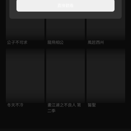
直接觀看
公子不可求
龍飛相公
風起西州
冬天不冷
畫江湖之不良人 第
醫聖
二季