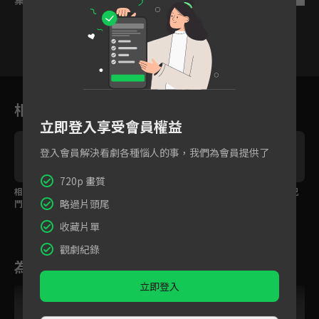
17
18
19
20
21
22
2
相關花絮
立即登入享受會員權益
登入會員解決看劇各種惱人的事，我們為會員提供了
720p 畫質
相愛的兩人卻要生死決
臥底女殺手明月忍不住
從今以後我們不再是兄
略過片頭尾
鬥？
親吻向他表白的俠客趙
弟！
我還
收藏片單
觀劇紀錄
為您推薦
立即登入