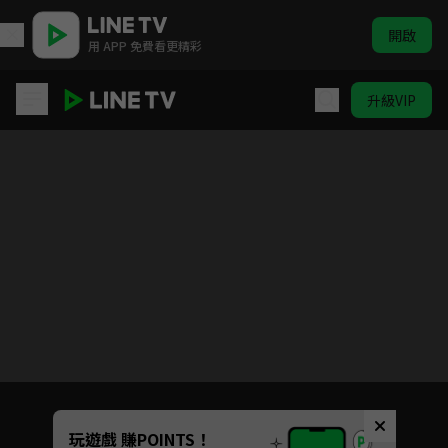
開啟
用 APP 免費看更精彩
升級VIP
俠探簡不知
目前未允許這部影片在你所在的地區播放
如有不便請見諒
Unmute
玩遊戲 賺POINTS！