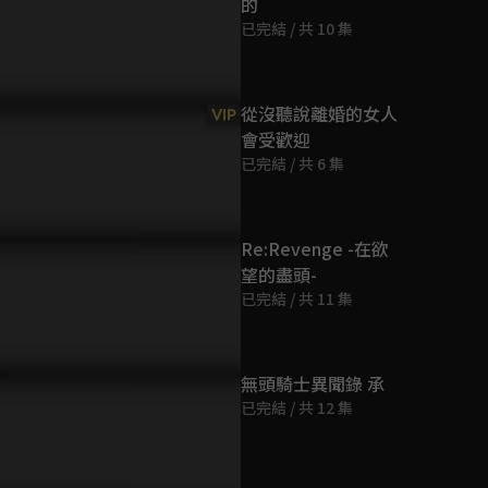
的
第9集
已完結 / 共 10 集
22分鐘
第10集
從沒聽說離婚的女人
VIP
22分鐘
會受歡迎
已完結 / 共 6 集
第11集
22分鐘
Re:Revenge -在欲
望的盡頭-
第12集
已完結 / 共 11 集
22分鐘
無頭騎士異聞錄 承
已完結 / 共 12 集