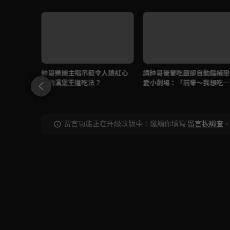
子心動！
帥哥樂團主唱示範令人臉紅心
請帥哥後輩吃飯卻自動腦補戀
了？
跳的漢堡王道吃法？
愛小劇場：「前輩～我想吃的
～是你！」
留言功能正在升級改版中！邀請你填寫
留言板調查