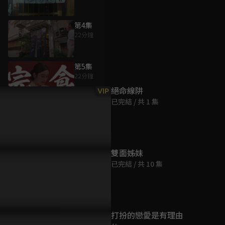
第4集
22分鐘
為您推薦
第5集
22分鐘
絕命線阱
VIP
已完結 / 共 1 集
第6集
22分鐘
第7集
雙面姊妹
22分鐘
已完結 / 共 10 集
第8集
22分鐘
打扮的戀愛是有理由