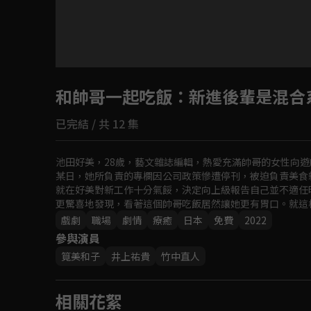
和帥哥一起吃飯
：新進後輩是混合
已完結 / 共 12 集
池田好美，28歲，藝文雜誌編輯，熱愛充滿帥哥的女性向遊戲
某日，她所負責的專欄因公司政策慘遭停刊，被迫負責美食
就在好美對新工作十分氣餒，決定向上級報告自己並不適任
更驚喜地發現，看著這個帥哥吃飯居然讓她更有胃口。就這
戲劇
職場
劇情
療癒
日本
免費
2022
參與演員
筧美和子
井上祐貴
竹中直人
相關花絮