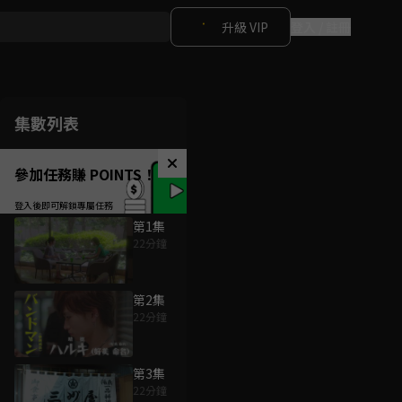
升級 VIP
登入 / 註冊
集數列表
參加任務賺 POINTS！
第1集
22分鐘
第2集
22分鐘
第3集
22分鐘