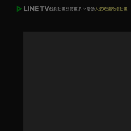
戲劇
動畫
綜藝
更多
活動
人氣韓漫改編動畫
和帥哥一起吃飯