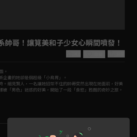
系帥哥！讓筧美和子少女心瞬間噴發！
4.6
分享
收藏
。

新企畫的她卻是個超級「小鳥胃」。

時。細見賢人，一名讓她招架不住的帥哥突然出現在她面前，好美
樣被「男色」迷惑的好美，開始了一段「食慾」甦醒的奇妙之旅。
Play
Video