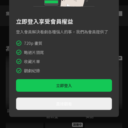
集數列表
反序
立即登入享受會員權益
登入會員解決看劇各種惱人的事，我們為會員提供了
720p 畫質
為您推薦
略過片頭尾
跟播中
跟播中
跟播中
收藏片單
觀劇紀錄
立即登入
直接觀看
請世界吃桌
今日免費版-空中英
今日免費版-大家說
語教室
英語
跟播中