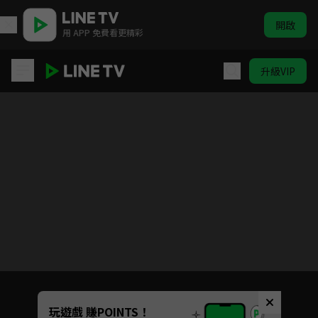
開啟
用 APP 免費看更精彩
升級VIP
虎膽捍警
目前未允許這部影片在你所在的地區播放
如有不便請見諒
Unmute
玩遊戲 賺POINTS！