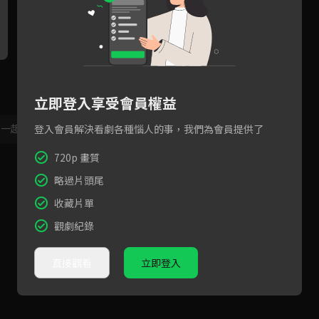
斗學、哲雄兄弟決裂攤牌！
張東潤下跪求婚「當我的公主
「
「我可以放過你，但定辰必須
吧！」薛仁雅幸福笑嫌鑽石太
死
立即登入享受會員權益
留下！」
小顆！
團
，一起共創新版留言功能！
顯示更多
登入會員解決看劇各種惱人的事，我們為會員提供了
720p 畫質
略過片頭尾
收藏片單
觀劇紀錄
直接觀看
立即登入