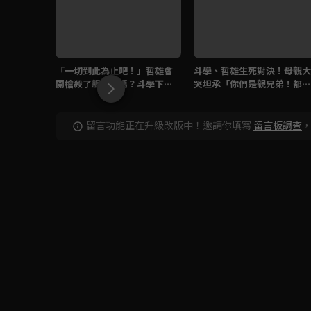
「一切到此為止吧！」哲雄會
斗學、哲雄生死對決！母親大
開槍殺了親兄弟嗎？斗學下一
哭坦承「你們是親兄弟！都是
秒中彈！
我懷胎十月生的！」
留言功能正在升級改版中！邀請你填寫
留言板調查