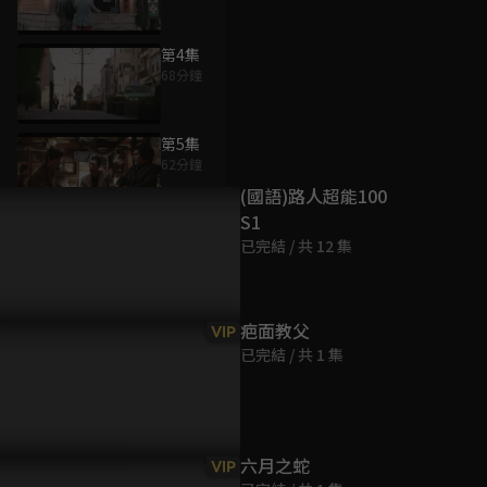
第4集
68分鐘
為您推薦
第5集
62分鐘
(國語)路人超能100
S1
第6集
已完結 / 共 12 集
61分鐘
第7集
疤面教父
VIP
61分鐘
已完結 / 共 1 集
第8集
61分鐘
六月之蛇
VIP