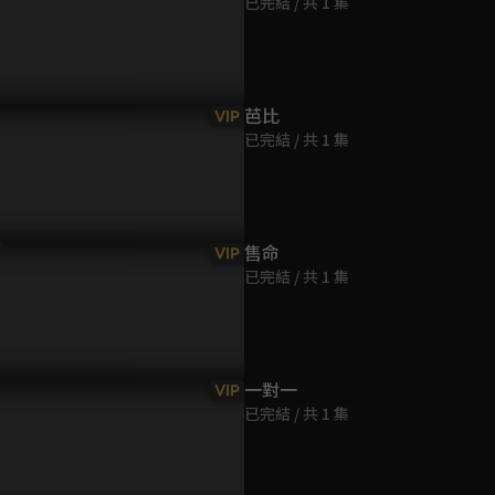
已完結 / 共 1 集
第9集
62分鐘
第10集
我可能大限將至？居然看到
「媽妳為什麼把我教成這樣？
「因為我是
芭比
VIP
61分鐘
去的兒子！」斗學母子爆哭
我殺了人，妳應該讓我受懲
定辰得知斗
已完結 / 共 1 集
圓！
罰！」居然有這樣的母子？！
過，哲雄下
第11集
61分鐘
售命
VIP
已完結 / 共 1 集
第12集
61分鐘
第13集
一對一
VIP
61分鐘
已完結 / 共 1 集
第14集
61分鐘