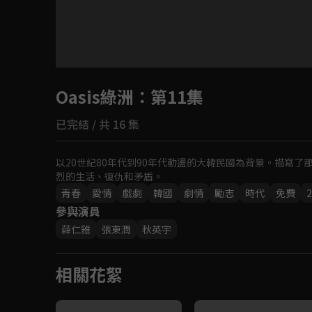
目前未允許這部影片在你所在的地區播放
Oasis綠洲
如有不便請見諒
：第11集
已完結 / 共 16 集
回首頁
以20世紀80年代到90年代動盪的大韓民國為背景。描寫
烈的生活、復仇和矛盾。
青春
愛情
戲劇
韓國
劇情
勵志
時代
免費
2
參與演員
薛仁雅
張東潤
秋英宇
相關花絮