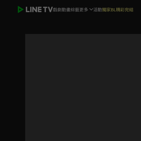
戲劇
動畫
綜藝
更多
活動
獨家BL精彩完結
Oasis綠洲