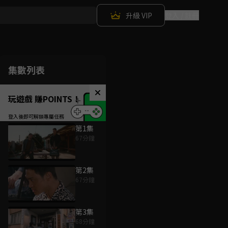
升級 VIP
登入 / 註冊
集數列表
玩遊戲 賺POINTS！
第1集
67分鐘
第2集
67分鐘
第3集
68分鐘