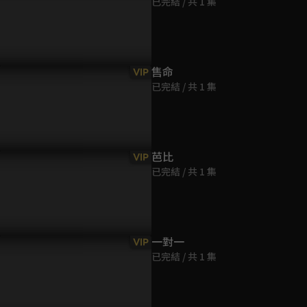
已完結 / 共 1 集
第9集
62分鐘
第10集
售命
VIP
61分鐘
已完結 / 共 1 集
英宇幫張東潤逃獄馬上有人
張東潤三兄妹太慘了！父親被
張東潤上一
槍！到底是要幫他？還是致
壞女人害死不夠，又被抓去坐
的喜悅，下
於死地？
牢！
害身亡！
第11集
61分鐘
芭比
VIP
已完結 / 共 1 集
第12集
61分鐘
第13集
一對一
VIP
61分鐘
已完結 / 共 1 集
第14集
61分鐘