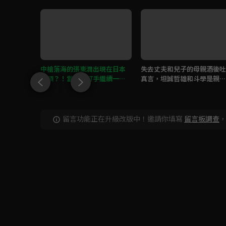
在定辰面
中槍落海的張東潤出現在日本
失去丈夫和兒子的母親酒後吐
過度
街頭？！當黑道打手繼續一個
真言，坦誠哲雄和斗學是親兄
打十個！
弟的祕密！
留言功能正在升級改版中！邀請你填寫
留言板調查