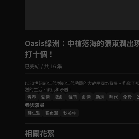
Oasis綠洲
：中槍落海的張東潤出
打十個！
已完結 / 共 16 集
以20世紀80年代到90年代動盪的大韓民國為背景。描寫
烈的生活、復仇和矛盾。
青春
愛情
戲劇
韓國
劇情
勵志
時代
免費
2
參與演員
薛仁雅
張東潤
秋英宇
相關花絮