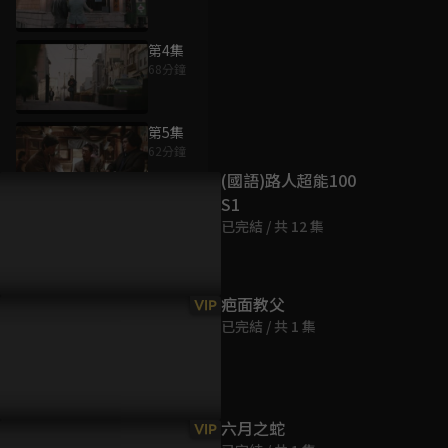
第4集
68分鐘
為您推薦
第5集
62分鐘
(國語)路人超能100
S1
第6集
已完結 / 共 12 集
61分鐘
第7集
疤面教父
VIP
61分鐘
已完結 / 共 1 集
第8集
61分鐘
六月之蛇
VIP