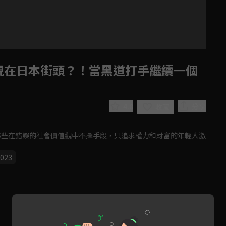
現在日本街頭？！當黑道打手繼續一個
4.8
分享
收藏
了那些在錯誤的社會價值觀中不擇手段，只追求權力和財富的年輕人激
023
Play
Video