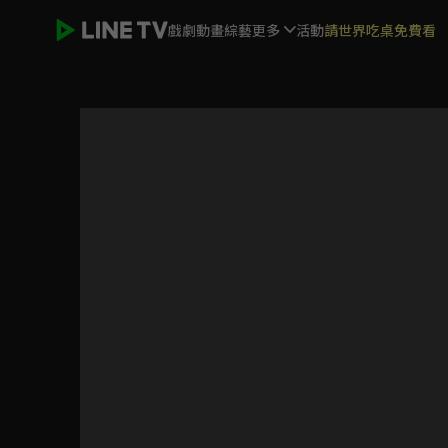
戲劇
動畫
綜藝
更多
活動
請世界吃桌免費看
Oasis綠洲