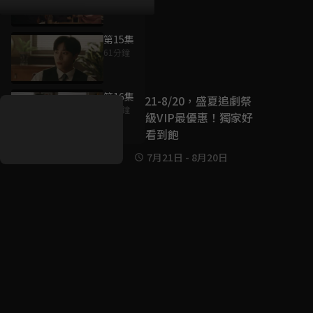
第15集
61分鐘
好康資訊
第16集
7/21-8/20，盛夏追劇祭
61分鐘
升級VIP最優惠！獨家好
戲看到飽
7月21日
-
8月20日