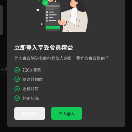
張東潤中彈落九死一生，薛仁
張東潤、秋英宇親兄弟舉槍相
秋
立即登入享受會員權益
雅哭喊「一定要找到他！在海
向！「就是你搞的鬼！」
開
裡一定很冷」
他
登入會員解決看劇各種惱人的事，我們為會員提供了
，一起共創新版留言功能！
顯示更多
720p 畫質
略過片頭尾
收藏片單
觀劇紀錄
直接觀看
立即登入