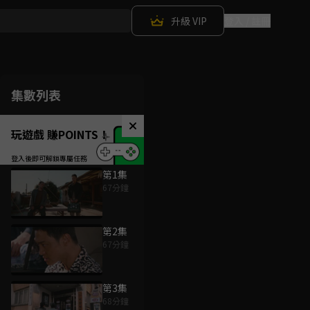
升級 VIP
登入 / 註冊
集數列表
玩遊戲 賺POINTS！
第1集
67分鐘
第2集
67分鐘
第3集
68分鐘