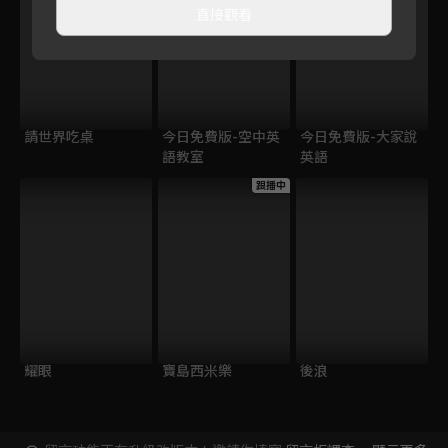
直接觀看
請世界吃桌
今日免費版-空中英
今日免費版-大家說
語教室
英語
跟播中
耀眼
寶島西米樂
後浪