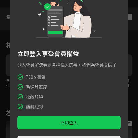
集數列表
反序
相關花絮
立即登入享受會員權益
登入會員解決看劇各種惱人的事，我們為會員提供了
720p 畫質
李蘭迪、何宣林姐妹重
李蘭迪與陳星旭做最後
李蘭迪決定犧牲自己為
生歸來！？
訣別！
保天下蒼生免於陷入混
略過片頭尾
沌
收藏片單
觀劇紀錄
為您推薦
立即登入
跟播中
跟播中
跟播中