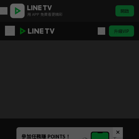
開啟
用 APP 免費看更精彩
升級VIP
星落凝成糖
目前未允許這部影片在你所在的地區播放
如有不便請見諒
Unmute
參加任務賺 POINTS！