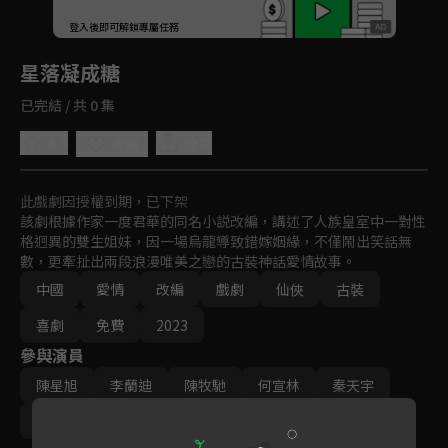
回首頁
登入後即可解鎖專屬任務
Play
星落凝成糖
已完結 / 共 0 集
4.9
分享
收藏
此戲劇因授權到期，已下架
該劇根據作家一度君華的同名小説改編，講述了人族皇室中一對性
格迥異的雙生姐妹，因一場烏龍導致錯嫁姻緣，不僅鬧出笑話無
數，更牽扯出兩段浪漫唯美之戀的古裝神話愛情故事。
中國
愛情
改編
戲劇
仙俠
古裝
喜劇
免費
2023
參與演員
陳星旭
李蘭迪
陳牧馳
何宣林
秦天宇
周佔
丹增晉美