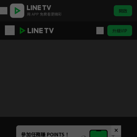
開啟
用 APP 免費看更精彩
升級VIP
星落凝成糖
目前未允許這部影片在你所在的地區播放
如有不便請見諒
Unmute
參加任務賺 POINTS！