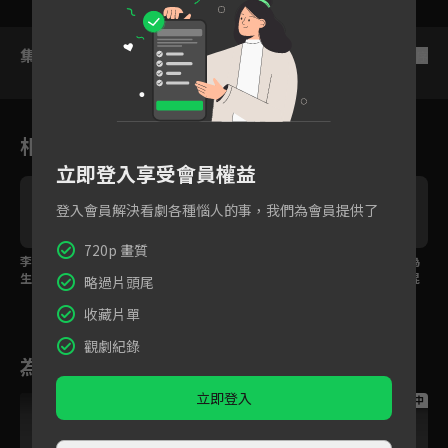
集數列表
反序
相關花絮
立即登入享受會員權益
登入會員解決看劇各種惱人的事，我們為會員提供了
720p 畫質
李蘭迪、何宣林姐妹重
李蘭迪與陳星旭做最後
李蘭迪決定犧牲自己為
生歸來！？
訣別！
保天下蒼生免於陷入混
略過片頭尾
沌
收藏片單
觀劇紀錄
為您推薦
立即登入
跟播中
跟播中
跟播中