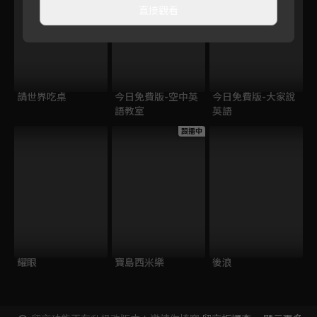
直接觀看
請世界吃桌
今日免費版-空中英
今日免費版-大家說
語教室
英語
跟播中
耀眼
寶島西米樂
後浪