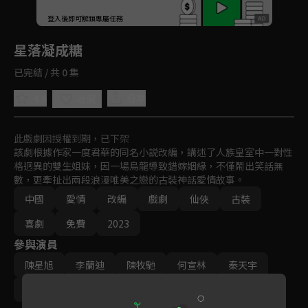
回首頁
登入後即可解鎖專屬任務
Play
星落凝成糖
已完結 / 共 0 集
4.9
分享
收藏
此戲劇因授權到期，已下架
該劇根據作家一度君華的同名小説改編，講述了人族皇室中一對性
格迥異的雙生姐妹，因一場烏龍導致錯嫁姻緣，不僅鬧出笑話無
數，更牽扯出兩段浪漫唯美之戀的古裝神話愛情故事。
中國
愛情
改編
戲劇
仙俠
古裝
喜劇
免費
2023
參與演員
陳星旭
李蘭迪
陳牧馳
何宣林
秦天宇
周佔
丹增晉美