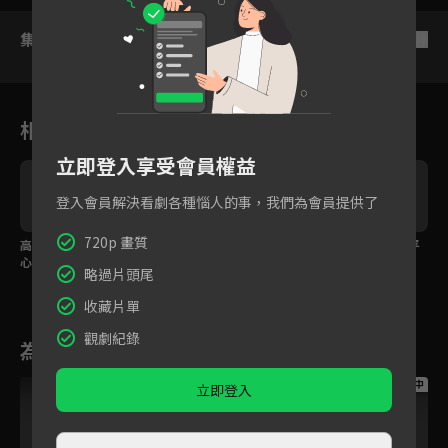
集數列表
反序
相關花絮
立即登入享受會員權益
登入會員解決看劇各種惱人的事，我們為會員提供了
720p 畫質
高甜合輯！霸總魏哲鳴x
高甜合輯！魏哲鳴x胡意
魏哲鳴出面替胡意旋平
心理醫生胡意旋 先婚後
旋溫暖治癒的戀愛旅程
反謠言，霸氣護妻！
略過片頭尾
愛甜蜜撒糖
收藏片單
觀劇紀錄
為您推薦
跟播中
跟播中
跟播中
立即登入