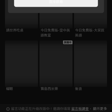
直接觀看
請世界吃桌
今日免費版-空中英
今日免費版-大家說
語教室
英語
跟播中
耀眼
寶島西米樂
後浪
留言功能正在升級改版中！邀請你填寫
留言板調查
，
顯示更多