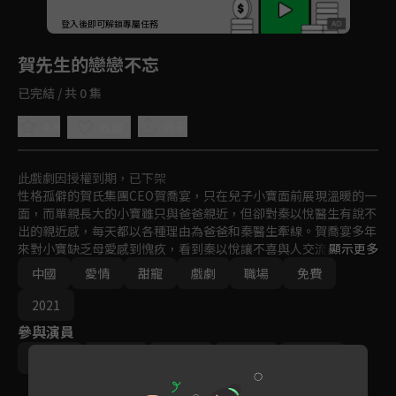
回首頁
登入後即可解鎖專屬任務
Play
賀先生的戀戀不忘
已完結 / 共 0 集
4.9
分享
收藏
此戲劇因授權到期，已下架
性格孤僻的賀氏集團CEO賀喬宴，只在兒子小寶面前展現溫暖的一
面，而單親長大的小寶雖只與爸爸親近，但卻對秦以悅醫生有說不
出的親近感，每天都以各種理由為爸爸和秦醫生牽線。賀喬宴多年
來對小寶缺乏母愛感到愧疚，看到秦以悅讓不喜與人交流的小寶開
顯示更多
口說話，於是提出與秦以悅簽訂一份契約婚姻，而秦以悅也對這個
中國
愛情
甜寵
戲劇
職場
免費
與眾不同的小萌娃一見如故，於是開啟了一段從結婚開始戀愛的暖
甜治癒故事。
2021
參與演員
魏哲鳴
胡意旋
盛蕙子
虞禕傑
史卿妍