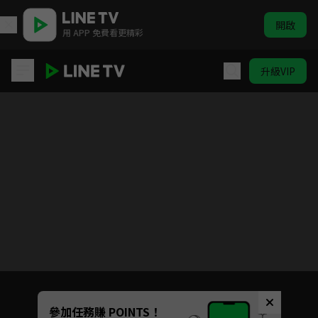
開啟
用 APP 免費看更精彩
升級VIP
賀先生的戀戀不忘
目前未允許這部影片在你所在的地區播放
如有不便請見諒
Unmute
參加任務賺 POINTS！