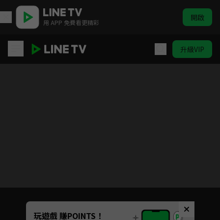
開啟
用 APP 免費看更精彩
升級VIP
賀先生的戀戀不忘
目前未允許這部影片在你所在的地區播放
如有不便請見諒
Unmute
玩遊戲 賺POINTS！