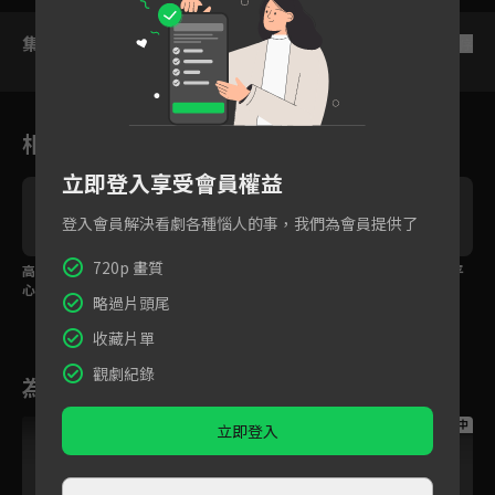
集數列表
反序
相關花絮
立即登入享受會員權益
登入會員解決看劇各種惱人的事，我們為會員提供了
720p 畫質
高甜合輯！霸總魏哲鳴x
高甜合輯！魏哲鳴x胡意
魏哲鳴出面替胡意旋平
心理醫生胡意旋 先婚後
旋溫暖治癒的戀愛旅程
反謠言，霸氣護妻！
略過片頭尾
愛甜蜜撒糖
收藏片單
觀劇紀錄
為您推薦
跟播中
跟播中
跟播中
立即登入