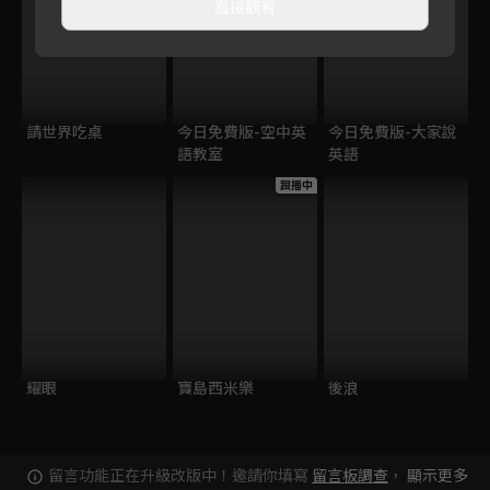
直接觀看
請世界吃桌
今日免費版-空中英
今日免費版-大家說
語教室
英語
跟播中
耀眼
寶島西米樂
後浪
留言功能正在升級改版中！邀請你填寫
留言板調查
，
顯示更多