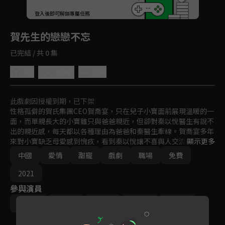
回首頁
登入後即可解鎖專屬任務
Play
賀先生的戀戀不忘
已完結 / 共 0 集
4.9
分享
收藏
此戲劇因授權到期，已下架
性格孤僻的賀氏集團CEO賀喬宴，只在兒子小寶面前展現溫暖的一
面，而單親長大的小寶雖只與爸爸親近，但卻對秦以悅醫生有說不
出的親近感，每天都以各種理由為爸爸和秦醫生牽線。賀喬宴多年
來對小寶缺乏母愛感到愧疚，看到秦以悅讓不喜與人交流的小寶開
顯示更多
口說話，於是提出與秦以悅簽訂一份契約婚姻，而秦以悅也對這個
中國
愛情
甜寵
戲劇
職場
免費
與眾不同的小萌娃一見如故，於是開啟了一段從結婚開始戀愛的暖
甜治癒故事。
2021
參與演員
魏哲鳴
胡意旋
盛蕙子
虞禕傑
史卿妍