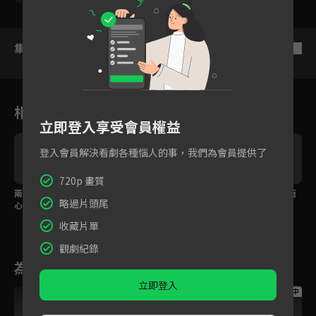
集數列表
反序
相關花絮
立即登入享受會員權益
登入會員解決看劇各種惱人的事，我們為會員提供了
720p 畫質
兩人為不讓小寶起疑
是心動啊！魏哲鳴看見
胡意旋為保護小寶出面
略過片頭尾
心，後背殺、摸頭殺、
胡意旋就忍不住對她好
喊出：「我就是他
舉高高全都來！
媽！」
收藏片單
觀劇紀錄
為您推薦
立即登入
跟播中
跟播中
跟播中