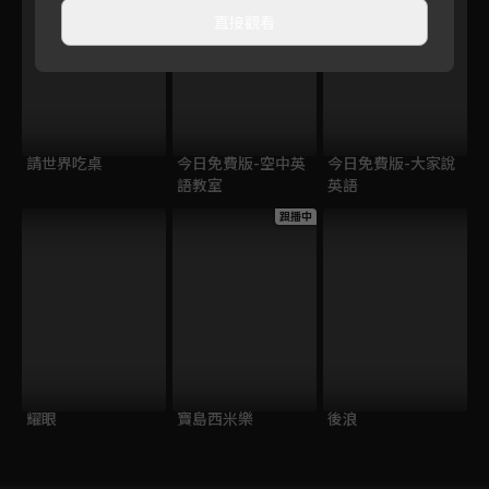
直接觀看
請世界吃桌
今日免費版-空中英
今日免費版-大家說
語教室
英語
跟播中
耀眼
寶島西米樂
後浪