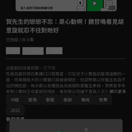
登入後即可解鎖專屬任務
Play
賀先生的戀戀不忘
：是心動啊！魏哲鳴看見胡
意旋就忍不住對她好
已完結 / 共 0 集
4.9
分享
收藏
此戲劇因授權到期，已下架
性格孤僻的賀氏集團CEO賀喬宴，只在兒子小寶面前展現溫暖的一
面，而單親長大的小寶雖只與爸爸親近，但卻對秦以悅醫生有說不
出的親近感，每天都以各種理由為爸爸和秦醫生牽線。賀喬宴多年
來對小寶缺乏母愛感到愧疚，看到秦以悅讓不喜與人交流的小寶開
顯示更多
口說話，於是提出與秦以悅簽訂一份契約婚姻，而秦以悅也對這個
中國
愛情
甜寵
戲劇
職場
免費
與眾不同的小萌娃一見如故，於是開啟了一段從結婚開始戀愛的暖
甜治癒故事。
2021
參與演員
魏哲鳴
胡意旋
盛蕙子
虞禕傑
史卿妍