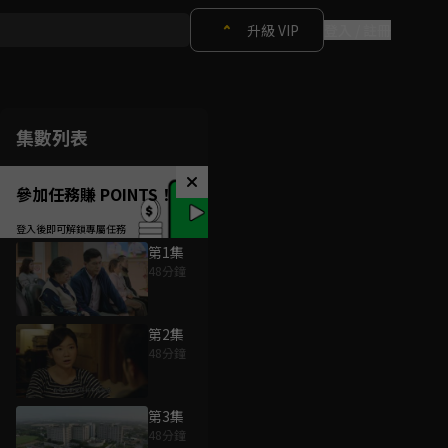
升級 VIP
登入 / 註冊
集數列表
參加任務賺 POINTS！
第1集
48分鐘
第2集
48分鐘
第3集
48分鐘