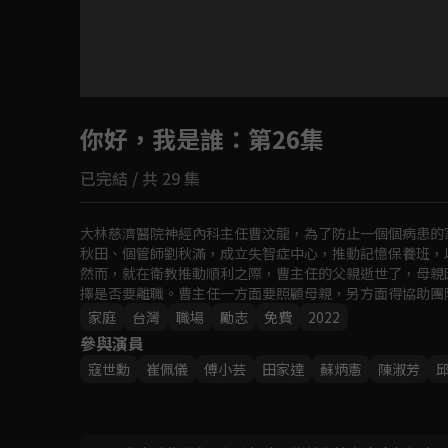
目前未允許這部影片在你所在的地區播放
你好，我是誰
如有不便請見諒
：第26集
已完結 / 共 29 集
回首頁
大林慈濟醫院神經內科主任曹汶龍，為了防止一個個病患的
秋田、個管師劉秋滿，成立失智症中心，推動記憶保養班，
然而，就在衛教推動順利之際，曹主任的父親逝世了，母親
擇是否要離職。曹主任一方面要照顧母親，另方面得協助團
生的智慧，一一給予這些難題最佳的解答。
家庭
台灣
職場
勵志
免費
2022
參與演員
寇世勳
崔佩儀
傅小芸
田家達
蘇炳憲
陳淑芳