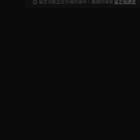
留言功能正在升級改版中！邀請你填寫
留言板調查