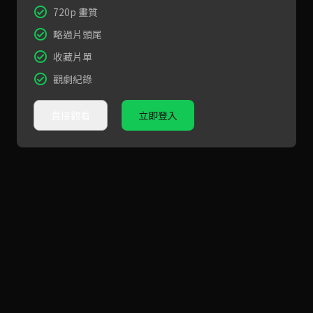
720p 畫質
略過片頭尾
收藏片單
觀劇紀錄
直接觀看
立即登入