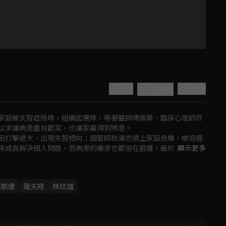
4.9
分享
收藏
家庭被失智症拖垮，組織起團隊，帶著醫師傅進華、臨床心理師許
以求讓病患重拾歡笑，也讓家屬得到喘息。

因打擊過大，出現失智傾向；個管師秋滿也遇上家庭危機，被迫選
隊成員解決個人問題，而病患的需求也都迫在眉睫。最終，他以人
顯示更多
Play
邱凱偉
龍天翔
林玟誼
Video