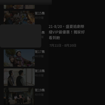
第15集
好康資訊
48分鐘
7/21-8/20，盛夏追劇祭
升級VIP最優惠！獨家好
第16集
戲看到飽
48分鐘
7月21日
-
8月20日
第17集
48分鐘
第18集
48分鐘
第19集
48分鐘